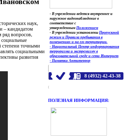
 Ивановском
- В учреждении ведется внутреннее и
наружное видеонаблюдение в
торических наук,
соответствие с
утвержденным
Положением
и – кандидатом
- В учреждении установлены
Пропускной
 ряд вопросов,
режим и Правила пребывания в
о социальные
помещениях и на его территории.
ой степени точными
- Национальный Центр информирования
равлять социальными
терроризма и экстремизму в
образовательной среде и сети Интернет
пективы развития
- Памятки Антитеррор
8 (4932) 42-43-38
ПОЛЕЗНАЯ ИНФОРМАЦИЯ: