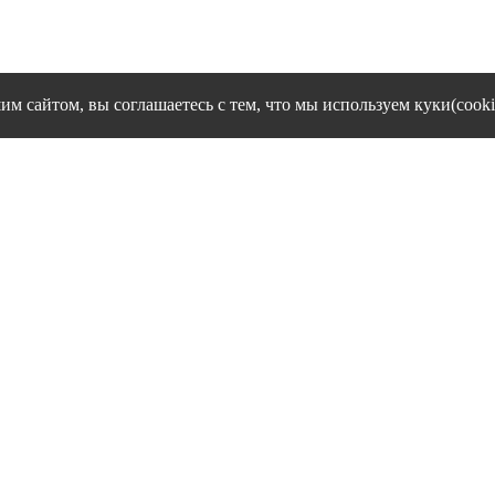
им сайтом, вы соглашаетесь с тем, что мы используем куки(cooki
cookies и другие сервисы сбора технических данных его Посетит
Политика конфиденциальности персональных данных
Согласие на обработку персональных данных
1995 - 2026 гг. Ивановский филиал ЧОУ ВО "Институт управлен