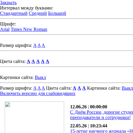
Закрыть
Интервал между буквами:
Стандартный
Средний
Большой
Шрифт:
Arial
Times New Roman
Размер шрифта:
A
A
A
Цвета сайта:
A
A
A
A
A
Картинки сайта:
Выкл
Размер шрифта:
A
A
A
Цвета сайта:
A
A
A
Картинки сайта:
Выкл
Включить версию для слабовидящих
12.06.26
|
00:00:00
С Днём России, дорогие студе
преподаватели и сотрудники!
22.05.26
|
10:23:44
15-летие научного журнала «Н