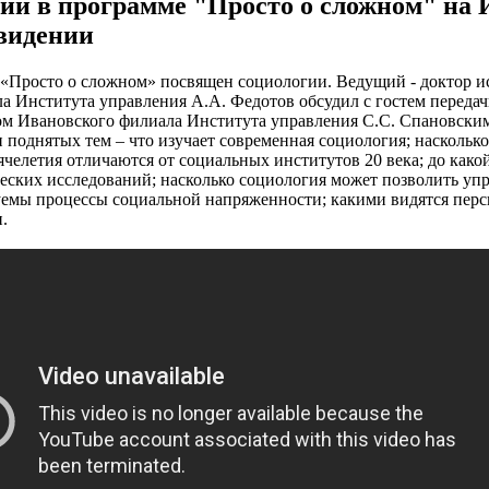
гии в программе "Просто о сложном" на
видении
Просто о сложном» посвящен социологии. Ведущий - доктор ис
а Института управления А.А. Федотов обсудил с гостем передач
ом Ивановского филиала Института управления С.С. Спановским
и поднятых тем – что изучает современная социология; наскольк
ячелетия отличаются от социальных институтов 20 века; до как
еских исследований; насколько социология может позволить уп
уемы процессы социальной напряженности; какими видятся перс
.