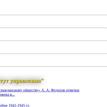
тут управления"
гражданскому обществу» А. А. Федотов отмечен
века в...
йне 1941-1945 гг.