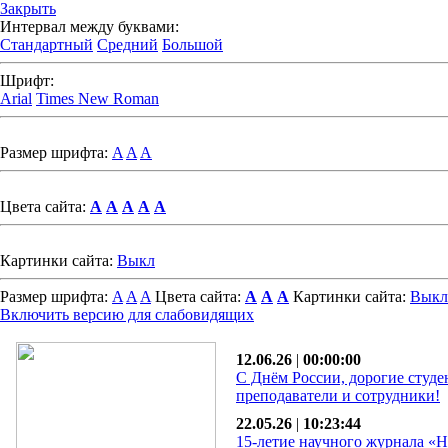
Закрыть
Интервал между буквами:
Стандартный
Средний
Большой
Шрифт:
Arial
Times New Roman
Размер шрифта:
A
A
A
Цвета сайта:
A
A
A
A
A
Картинки сайта:
Выкл
Размер шрифта:
A
A
A
Цвета сайта:
A
A
A
Картинки сайта:
Выкл
Включить версию для слабовидящих
12.06.26
|
00:00:00
С Днём России, дорогие студе
преподаватели и сотрудники!
22.05.26
|
10:23:44
15-летие научного журнала «Н