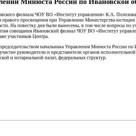
лении Минюста России по Ивановской о
новского филиала ЧОУ ВО «Институт управления» К.А. Полозова
а правого просвещения при Управлении Министерства юстиции
сти. На повестку дня были вынесены, в том числе вопросы по 
татам совещания Ивановский филиал ЧОУ ВО «Институт управл
аве участников Центра.
председательством начальника Управления Минюста России по 
участие руководители и представители органов исполнительной
ской и нотариальной палат, федеральных структур.