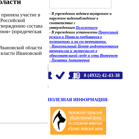
бласти
- В учреждении ведется внутреннее и
 приняла участие в
наружное видеонаблюдение в
 Российской
соответствие с
утверждению состава
утвержденным
Положением
ения» (юридическая
- В учреждении установлены
Пропускной
режим и Правила пребывания в
помещениях и на его территории.
- Национальный Центр информирования
Ивановской области
терроризма и экстремизму в
 власти Ивановской
образовательной среде и сети Интернет
- Памятки Антитеррор
8 (4932) 42-43-38
ПОЛЕЗНАЯ ИНФОРМАЦИЯ: