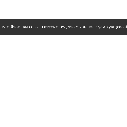
им сайтом, вы соглашаетесь с тем, что мы используем куки(cooki
cookies и другие сервисы сбора технических данных его Посетит
Политика конфиденциальности персональных данных
Согласие на обработку персональных данных
1995 - 2026 гг. Ивановский филиал ЧОУ ВО "Институт управлен