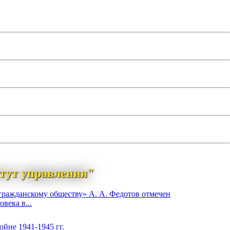
тут управления"
гражданскому обществу» А. А. Федотов отмечен
века в...
йне 1941-1945 гг.