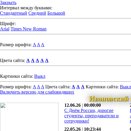
Закрыть
Интервал между буквами:
Стандартный
Средний
Большой
Шрифт:
Arial
Times New Roman
Размер шрифта:
A
A
A
Цвета сайта:
A
A
A
A
A
Картинки сайта:
Выкл
Размер шрифта:
A
A
A
Цвета сайта:
A
A
A
Картинки сайта:
Выкл
Включить версию для слабовидящих
Ивановский 
12.06.26
|
00:00:00
С Днём России, дорогие
студенты, преподаватели и
сотрудники!
22.05.26
|
10:23:44