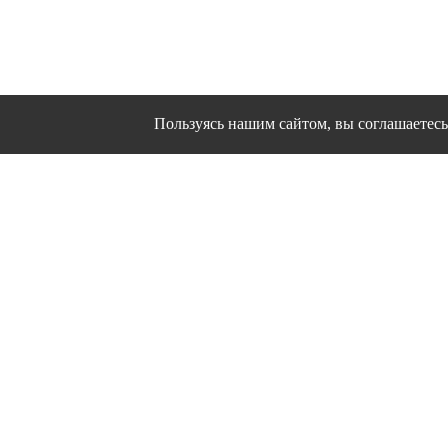
Пользуясь нашим сайтом, вы соглашаетесь 
Сайт использует файлы cookies и другие сервисы
Политика конфиден
Согласие на об
© 1995 - 2026 гг. Ивановс
Работ