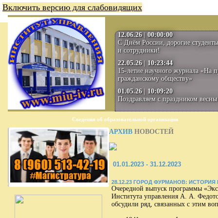
Включить версию для слабовидящих
12.06.26
|
00:00:00
С Днём России, дорогие студенты
и сотрудники!
22.05.26
|
10:23:44
15-летие научного журнала «На п
гражданскому обществу»
01.05.26
|
10:09:20
Поздравляем с праздником весны 
Сведения об образовательной организации
АРХИВ
НОВОСТЕЙ
01.01.2023 - 31.12.2023
28.12.23 ГОРОД ФУРМАНОВ: ИСТОРИ
Очередной выпуск программы «Эксп
Института управления А. А. Федот
обсудили ряд, связанных с этим воп