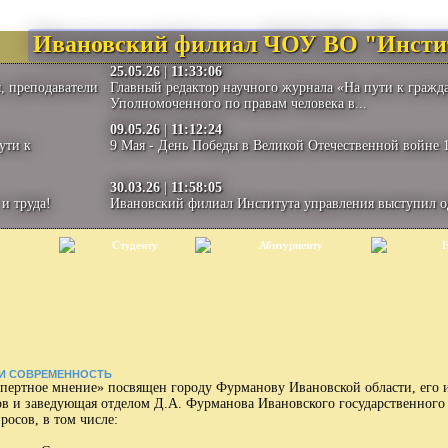
Ивановский филиал ЧОУ ВО "Инсти
25.05.26
|
11:33:06
, преподаватели
Главный редактор научного журнала «На пути к гражд
Уполномоченного по правам человека в...
09.05.26
|
11:12:24
ути к
9 Мая - День Победы в Великой Отечественной войне 1
30.03.26
|
11:58:05
и труда!
Ивановский филиал Института управления выступил 
Студенту
Абитуриенту
Н
Я И СОВРЕМЕННОСТЬ
ертное мнение» посвящен городу Фурманову Ивановской области, его 
ов и заведующая отделом Д.А. Фурманова Ивановского государственного 
росов, в том числе: