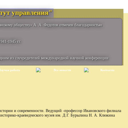
тут управления"
анскому обществу» А. А. Федотов отмечен благодарностью
941-1945 гг.
одним из соучредителей международной научной конференции
аучая работа
Все новости
Контакты
истории и современности. Ведущий -профессор Ивановского филиала
историко-краеведческого музея им. Д.Г. Бурылина Н. А. Клюкина