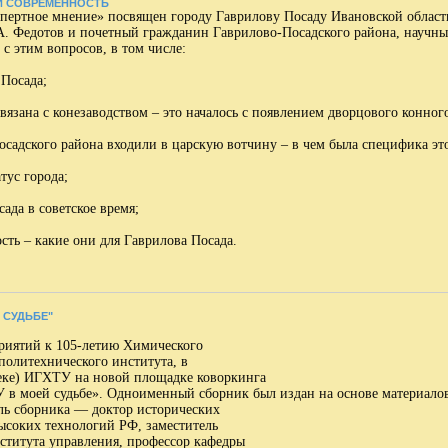
 И СОВРЕМЕННОСТЬ
ертное мнение» посвящен городу Гаврилову Посаду Ивановской области
А. Федотов и почетный гражданин Гаврилово-Посадского района, научный
с этим вопросов, в том числе:
 Посада;
связана с конезаводством – это началось с появлением дворцового конно
садского района входили в царскую вотчину – в чем была специфика это
тус города;
ада в советское время;
ость – какие они для Гаврилова Посада.
Й СУДЬБЕ"
риятий к 105-летию Химического
политехнического института, в
ке) ИГХТУ на новой площадке коворкинга
 в моей судьбе».
Одноименный сборник был издан на основе материал
ель сборника — доктор исторических
ысоких технологий РФ, заместитель
ститута управления, профессор кафедры