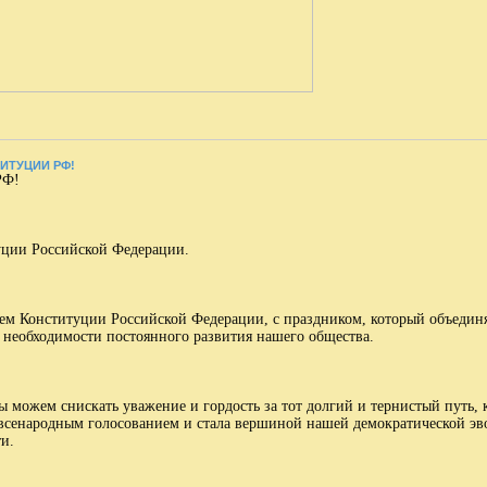
ТИТУЦИИ РФ!
РФ!
уции Российской Федерации.
ием Конституции Российской Федерации, с праздником, который объединяе
о необходимости постоянного развития нашего общества.
ы можем снискать уважение и гордость за тот долгий и тернистый путь,
а всенародным голосованием и стала вершиной нашей демократической 
и.