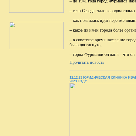
– до 1941 года город Фурманов назы
– село Середа стало городом только 
– как появилась идея переименован
– какое из имен города более орга
– в советское время население гор
было достигнуто;
– город Фурманов сегодня – что он 
Прочитать новость
12.12.23 ЮРИДИЧЕСКАЯ КЛИНИКА И
2023 ГОДУ