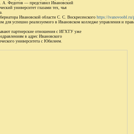
. А. Федотов — представил Ивановский
еский университет глазами тех, чья
а.
бернатора Ивановской области С. С. Воскресенского
https://ivanovoobl.r
ом для успешно реализуемого в Ивановском колледже управления и пра
зывают партнерские отношения с ИГХТУ уже
оздравлениям в адрес Ивановского
ического университета с Юбилеем.