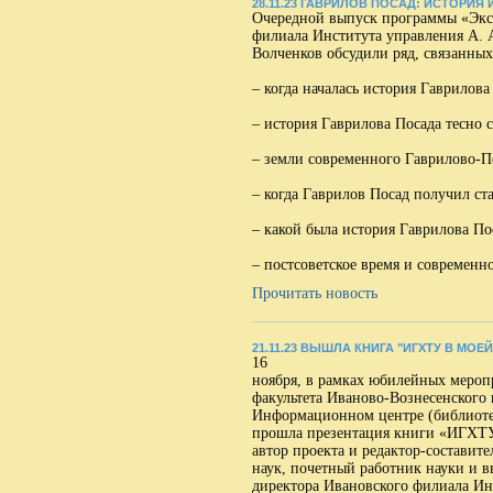
28.11.23 ГАВРИЛОВ ПОСАД: ИСТОРИЯ
Очередной выпуск программы «Эксп
филиала Института управления А. 
Волченков обсудили ряд, связанных 
– когда началась история Гаврилова
– история Гаврилова Посада тесно 
– земли современного Гаврилово-По
– когда Гаврилов Посад получил ста
– какой была история Гаврилова Пос
– постсоветское время и современн
Прочитать новость
21.11.23 ВЫШЛА КНИГА "ИГХТУ В МОЕ
16
ноября, в рамках юбилейных мероп
факультета Иваново-Вознесенского 
Информационном центре (библиоте
прошла
презентация книги «ИГХТУ
автор проекта и редактор-составит
наук, почетный работник науки и в
директора Ивановского филиала Ин