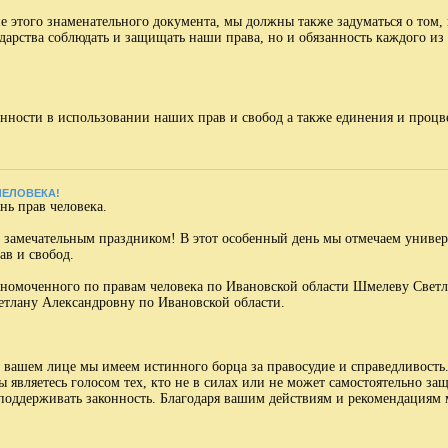
ие этого знаменательного документа, мы должны также задуматься о том
сударства соблюдать и защищать наши права, но и обязанность каждого и
нности в использовании наших прав и свобод а также единения и процв
 ЧЕЛОВЕКА!
нь прав человека.
м замечательным праздником! В этот особенный день мы отмечаем универ
в и свобод.
лномоченного по правам человека по Ивановской области Шмелеву Свет
етлану Александровну по Ивановской области.
 вашем лице мы имеем истинного борца за правосудие и справедливость.
Вы являетесь голосом тех, кто не в силах или не может самостоятельно 
 поддерживать законность. Благодаря вашим действиям и рекомендациям