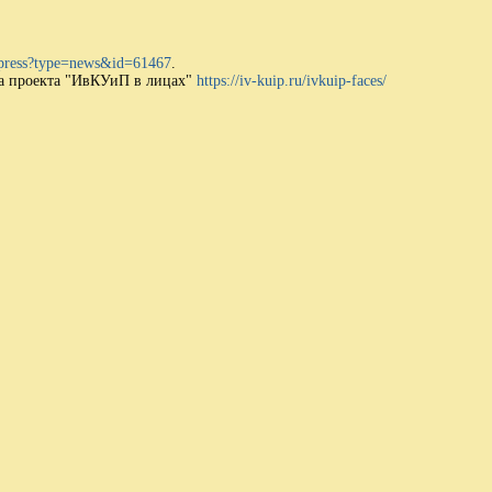
u/press?type=news&id=61467
.
ва проекта "ИвКУиП в лицах"
https://iv-kuip.ru/ivkuip-faces/