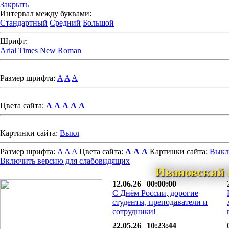
Закрыть
Интервал между буквами:
Стандартный
Средний
Большой
Шрифт:
Arial
Times New Roman
Размер шрифта:
A
A
A
Цвета сайта:
A
A
A
A
A
Картинки сайта:
Выкл
Размер шрифта:
A
A
A
Цвета сайта:
A
A
A
Картинки сайта:
Выкл
Включить версию для слабовидящих
Ивановский 
12.06.26
|
00:00:00
С Днём России, дорогие
студенты, преподаватели и
сотрудники!
22.05.26
|
10:23:44