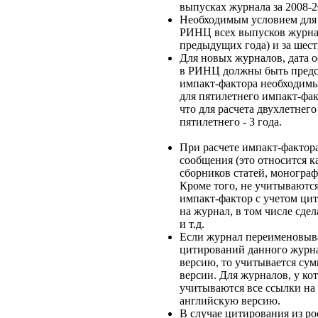
выпусках журнала за 2008-2
Необходимым условием для р
РИНЦ всех выпусков журнала
предыдущих года) и за шест
Для новых журналов, дата о
в РИНЦ должны быть предст
импакт-фактора необходимы
для пятилетнего импакт-фак
что для расчета двухлетнег
пятилетнего - 3 года.
При расчете импакт-фактора
сообщения (это относится к
сборников статей, монограф
Кроме того, не учитываются
импакт-фактор с учетом цит
на журнал, в том числе сде
и т.д.
Если журнал переименовывал
цитирований данного журна
версию, то учитывается су
версии. Для журналов, у ко
учитываются все ссылки на 
английскую версию.
В случае цитирования из р