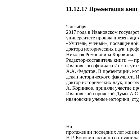
11.12.17 Презентация кни
5 декабря
2017 года в Ивановском государс
университете прошла презентаци
«Учитель, ученый», посвященной
доктора исторических наук, проф
Николая Романовича Коровина.
Редактор-составитель книги — п
Ивановского филиала Института 
А.А. Федотов. В презентации, ко
декан исторического факультета 
доктор исторических наук, профе
А. Корников, приняли участие пр
Ивановской городской Думы А.С.
ивановские ученые-историки, сту
На
протяжении последних лет жизни
Н.Р. Коровин активно сотруднича