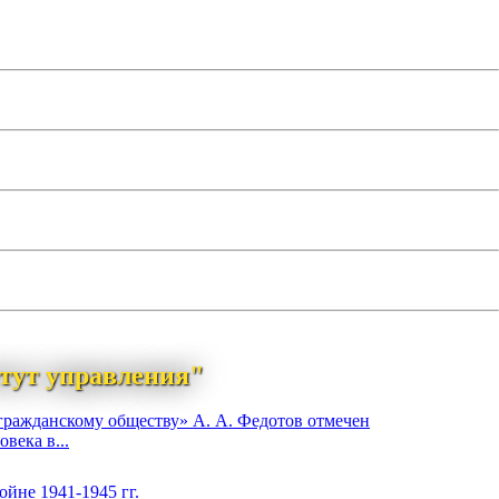
тут управления"
гражданскому обществу» А. А. Федотов отмечен
века в...
йне 1941-1945 гг.