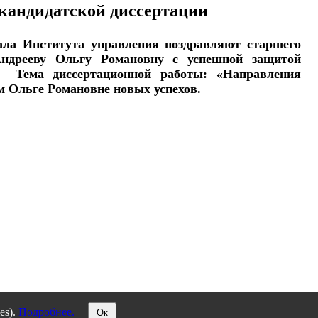
 кандидатской диссертации
ала Института управления поздравляют старшего
Андрееву Ольгу Романовну с успешной защитой
.
Тема диссертационной работы: «Направления
м Ольге Романовне новых успехов.
es).
Подробнее.
Ок