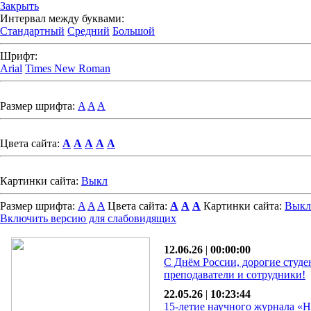
Закрыть
Интервал между буквами:
Стандартный
Средний
Большой
Шрифт:
Arial
Times New Roman
Размер шрифта:
A
A
A
Цвета сайта:
A
A
A
A
A
Картинки сайта:
Выкл
Размер шрифта:
A
A
A
Цвета сайта:
A
A
A
Картинки сайта:
Выкл
Включить версию для слабовидящих
12.06.26
|
00:00:00
С Днём России, дорогие студе
преподаватели и сотрудники!
22.05.26
|
10:23:44
15-летие научного журнала «Н