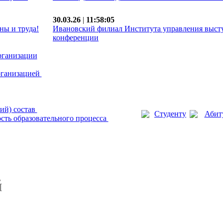
30.03.26
|
11:58:05
ны и труда!
Ивановский филиал Института управления выст
конференции
рганизации
рганизацией
ий) состав
Студенту
Абит
сть образовательного процесса
й