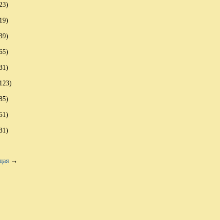
23)
19)
39)
65)
81)
123)
85)
51)
81)
щая
→