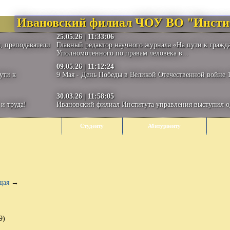
Ивановский филиал ЧОУ ВО "Инсти
25.05.26
|
11:33:06
, преподаватели
Главный редактор научного журнала «На пути к гражд
Уполномоченного по правам человека в...
09.05.26
|
11:12:24
ути к
9 Мая - День Победы в Великой Отечественной войне 1
30.03.26
|
11:58:05
и труда!
Ивановский филиал Института управления выступил 
Студенту
Абитуриенту
щая
→
9)