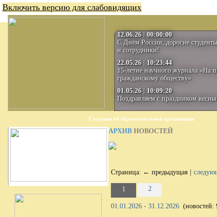
Включить версию для слабовидящих
12.06.26
|
00:00:00
С Днём России, дорогие студенты
и сотрудники!
22.05.26
|
10:23:44
15-летие научного журнала «На п
гражданскому обществу»
01.05.26
|
10:09:20
Поздравляем с праздником весны 
Сведения об образовательной организации
АРХИВ
НОВОСТЕЙ
Страница:
← предыдущая
|
следую
2
1
01.01.2026 - 31.12.2026
(новостей: 