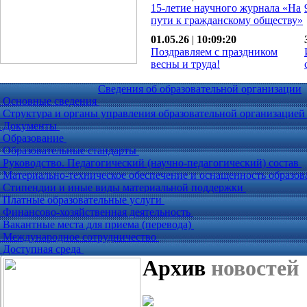
15-летие научного журнала «На
пути к гражданскому обществу»
01.05.26
|
10:09:20
Поздравляем с праздником
весны и труда!
Сведения об образовательной организации
Основные сведения
Структура и органы управления образовательной организацие
Документы
Образование
Образовательные стандарты
Руководство. Педагогический (научно-педагогический) состав
Материально-техническое обеспечение и оснащенность образов
Стипендии и иные виды материальной поддержки
Платные образовательные услуги
Финансово-хозяйственная деятельность
Вакантные места для приема (перевода)
Международное сотрудничество
Доступная среда
Архив
новостей