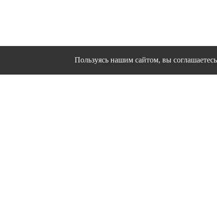
Пользуясь нашим сайтом, вы соглашаетесь 
Сайт использует файлы cookies и другие сервисы
Политика конфиден
Согласие на об
© 1995 - 2026 гг. Ивановс
Работ