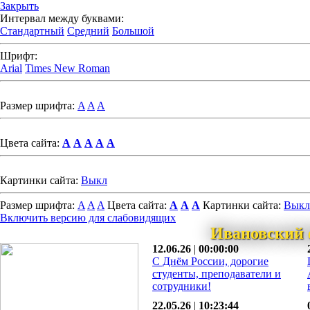
Закрыть
Интервал между буквами:
Стандартный
Средний
Большой
Шрифт:
Arial
Times New Roman
Размер шрифта:
A
A
A
Цвета сайта:
A
A
A
A
A
Картинки сайта:
Выкл
Размер шрифта:
A
A
A
Цвета сайта:
A
A
A
Картинки сайта:
Выкл
Включить версию для слабовидящих
Ивановский 
12.06.26
|
00:00:00
С Днём России, дорогие
студенты, преподаватели и
сотрудники!
22.05.26
|
10:23:44