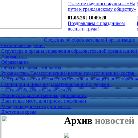
15-летие научного журнала «На
пути к гражданскому обществу»
01.05.26
|
10:09:20
Поздравляем с праздником
весны и труда!
Сведения об образовательной организации
Основные сведения
Структура и органы управления образовательной организацие
Документы
Образование
Образовательные стандарты
Руководство. Педагогический (научно-педагогический) состав
Материально-техническое обеспечение и оснащенность образов
Стипендии и иные виды материальной поддержки
Платные образовательные услуги
Финансово-хозяйственная деятельность
Вакантные места для приема (перевода)
Международное сотрудничество
Доступная среда
Архив
новостей