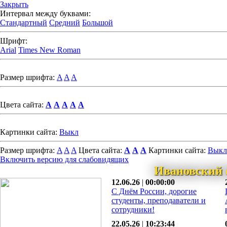
Закрыть
Интервал между буквами:
Стандартный
Средний
Большой
Шрифт:
Arial
Times New Roman
Размер шрифта:
A
A
A
Цвета сайта:
A
A
A
A
A
Картинки сайта:
Выкл
Размер шрифта:
A
A
A
Цвета сайта:
A
A
A
Картинки сайта:
Выкл
Включить версию для слабовидящих
Ивановский 
12.06.26
|
00:00:00
С Днём России, дорогие
студенты, преподаватели и
сотрудники!
22.05.26
|
10:23:44