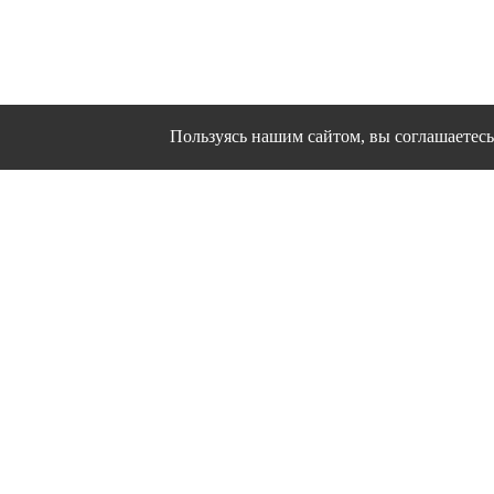
Пользуясь нашим сайтом, вы соглашаетесь 
Сайт использует файлы cookies и другие сервисы
Политика конфиден
Согласие на об
© 1995 - 2026 гг. Ивановс
Работ