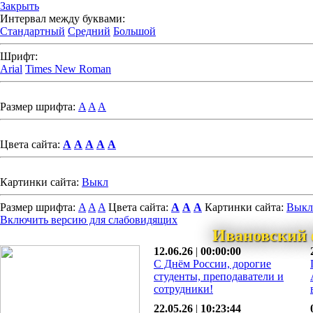
Закрыть
Интервал между буквами:
Стандартный
Средний
Большой
Шрифт:
Arial
Times New Roman
Размер шрифта:
A
A
A
Цвета сайта:
A
A
A
A
A
Картинки сайта:
Выкл
Размер шрифта:
A
A
A
Цвета сайта:
A
A
A
Картинки сайта:
Выкл
Включить версию для слабовидящих
Ивановский 
12.06.26
|
00:00:00
С Днём России, дорогие
студенты, преподаватели и
сотрудники!
22.05.26
|
10:23:44