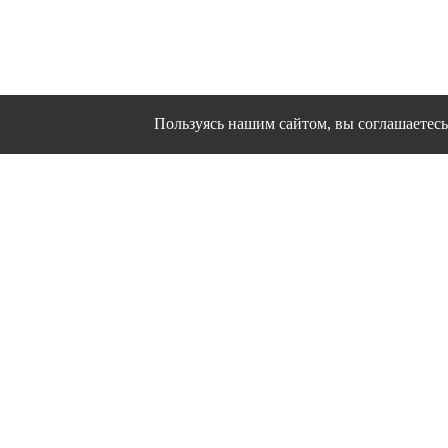
Пользуясь нашим сайтом, вы соглашаетесь 
Сайт использует файлы cookies и другие сервисы
Политика конфиден
Согласие на об
© 1995 - 2026 гг. Ивановс
Работ