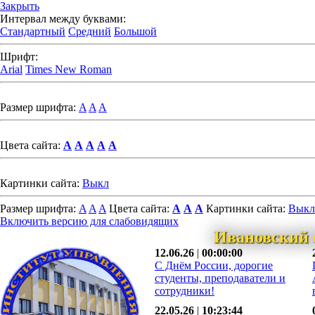
Закрыть
Интервал между буквами:
Стандартный
Средний
Большой
Шрифт:
Arial
Times New Roman
Размер шрифта:
A
A
A
Цвета сайта:
A
A
A
A
A
Картинки сайта:
Выкл
Размер шрифта:
A
A
A
Цвета сайта:
A
A
A
Картинки сайта:
Выкл
Включить версию для слабовидящих
Ивановский 
12.06.26
|
00:00:00
С Днём России, дорогие
студенты, преподаватели и
сотрудники!
22.05.26
|
10:23:44