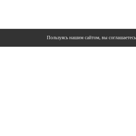
Пользуясь нашим сайтом, вы соглашаетесь 
Сайт использует файлы cookies и другие сервисы
Политика конфиден
Согласие на об
© 1995 - 2026 гг. Ивановс
Работ