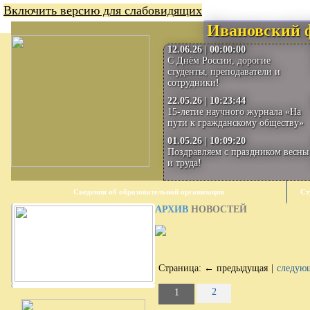
Включить версию для слабовидящих
Ивановский 
12.06.26
|
00:00:00
С Днём России, дорогие
студенты, преподаватели и
сотрудники!
22.05.26
|
10:23:44
15-летие научного журнала «На
пути к гражданскому обществу»
01.05.26
|
10:09:20
Поздравляем с праздником весны
и труда!
Сведения об образовательной организации
Ст
АРХИВ
НОВОСТЕЙ
Страница:
← предыдущая
|
следую
2
1