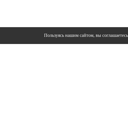
Пользуясь нашим сайтом, вы соглашаетесь 
Сайт использует файлы cookies и другие сервисы
Политика конфиден
Согласие на об
© 1995 - 2026 гг. Ивановс
Работ