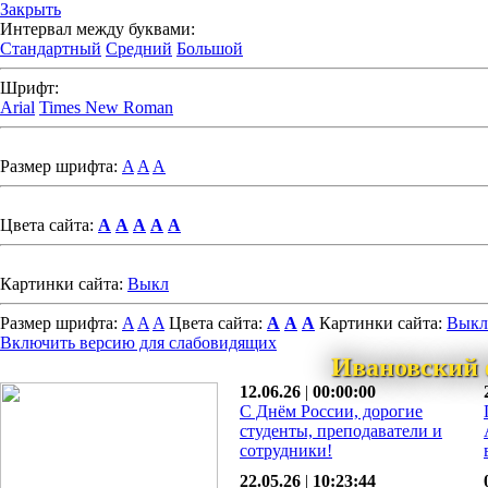
Закрыть
Интервал между буквами:
Стандартный
Средний
Большой
Шрифт:
Arial
Times New Roman
Размер шрифта:
A
A
A
Цвета сайта:
A
A
A
A
A
Картинки сайта:
Выкл
Размер шрифта:
A
A
A
Цвета сайта:
A
A
A
Картинки сайта:
Выкл
Включить версию для слабовидящих
Ивановский 
12.06.26
|
00:00:00
С Днём России, дорогие
студенты, преподаватели и
сотрудники!
22.05.26
|
10:23:44