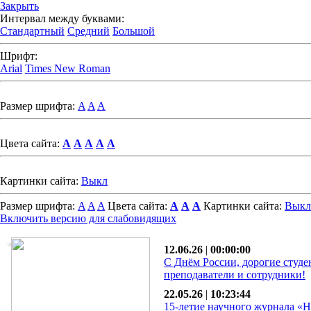
Закрыть
Интервал между буквами:
Стандартный
Средний
Большой
Шрифт:
Arial
Times New Roman
Размер шрифта:
A
A
A
Цвета сайта:
A
A
A
A
A
Картинки сайта:
Выкл
Размер шрифта:
A
A
A
Цвета сайта:
A
A
A
Картинки сайта:
Выкл
Включить версию для слабовидящих
12.06.26
|
00:00:00
С Днём России, дорогие студе
преподаватели и сотрудники!
22.05.26
|
10:23:44
15-летие научного журнала «Н