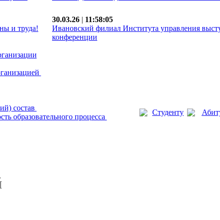
30.03.26
|
11:58:05
ны и труда!
Ивановский филиал Института управления выст
конференции
рганизации
рганизацией
ий) состав
Студенту
Абит
сть образовательного процесса
й