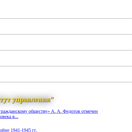
тут управления"
гражданскому обществу» А. А. Федотов отмечен
века в...
йне 1941-1945 гг.