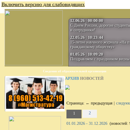
Включить версию для слабовидящих
12.06.26
|
00:00:00
С Днём России, дорогие студенты
и сотрудники!
22.05.26
|
10:23:44
15-летие научного журнала «На п
гражданскому обществу»
01.05.26
|
10:09:20
Поздравляем с праздником весны 
Сведения об образовательной организации
АРХИВ
НОВОСТЕЙ
Страница:
← предыдущая
|
следую
2
1
01.01.2026 - 31.12.2026
(новостей: 