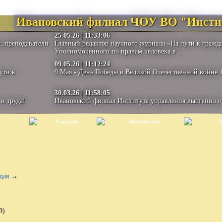
Ивановский филиал ЧОУ ВО "Инсти
25.05.26
|
11:33:06
, преподаватели
Главный редактор научного журнала «На пути к гражд
Уполномоченного по правам человека в...
09.05.26
|
11:12:24
ути к
9 Мая - День Победы в Великой Отечественной войне 1
30.03.26
|
11:58:05
и труда!
Ивановский филиал Института управления выступил 
Студенту
Абитуриенту
Н
щая
→
9)