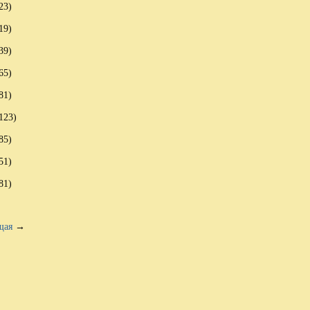
23)
19)
39)
65)
81)
123)
85)
51)
81)
щая
→