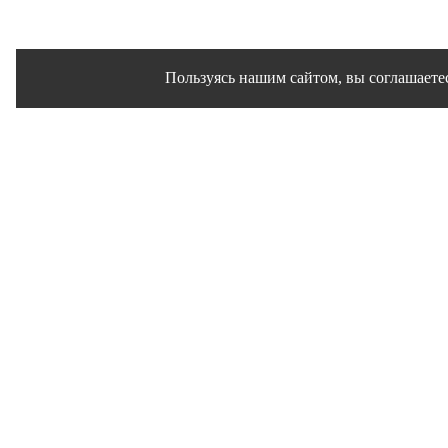
Пользуясь нашим сайтом, вы соглашаетес
Сайт использует файлы cookies и другие сервисы 
Политика конфиденц
Согласие на обр
© 1995 - 2026 гг. Ивановск
Работ