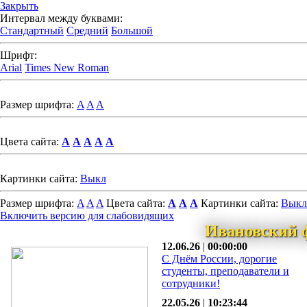
Закрыть
Интервал между буквами:
Стандартный
Средний
Большой
Шрифт:
Arial
Times New Roman
Размер шрифта:
A
A
A
Цвета сайта:
A
A
A
A
A
Картинки сайта:
Выкл
Размер шрифта:
A
A
A
Цвета сайта:
A
A
A
Картинки сайта:
Выкл
Включить версию для слабовидящих
Ивановский 
12.06.26
|
00:00:00
С Днём России, дорогие
студенты, преподаватели и
сотрудники!
22.05.26
|
10:23:44