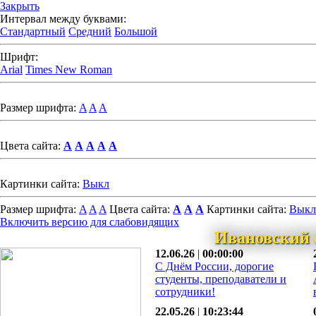
Закрыть
Интервал между буквами:
Стандартный
Средний
Большой
Шрифт:
Arial
Times New Roman
Размер шрифта:
A
A
A
Цвета сайта:
A
A
A
A
A
Картинки сайта:
Выкл
Размер шрифта:
A
A
A
Цвета сайта:
A
A
A
Картинки сайта:
Выкл
Включить версию для слабовидящих
Ивановский 
12.06.26
|
00:00:00
С Днём России, дорогие
студенты, преподаватели и
сотрудники!
22.05.26
|
10:23:44