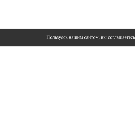
Пользуясь нашим сайтом, вы соглашаетесь 
Сайт использует файлы cookies и другие сервисы
Политика конфиден
Согласие на об
© 1995 - 2026 гг. Ивановс
Работ