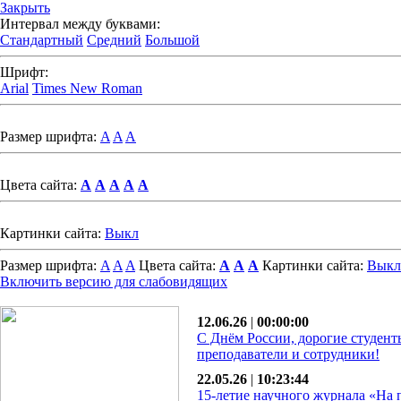
Закрыть
Интервал между буквами:
Стандартный
Средний
Большой
Шрифт:
Arial
Times New Roman
Размер шрифта:
A
A
A
Цвета сайта:
A
A
A
A
A
Картинки сайта:
Выкл
Размер шрифта:
A
A
A
Цвета сайта:
A
A
A
Картинки сайта:
Выкл
Включить версию для слабовидящих
12.06.26
|
00:00:00
С Днём России, дорогие студент
преподаватели и сотрудники!
22.05.26
|
10:23:44
15-летие научного журнала «На 