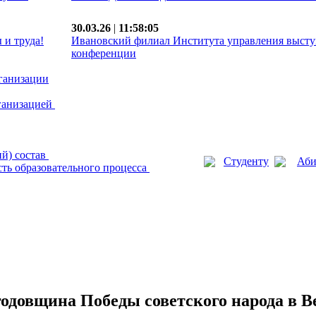
30.03.26
|
11:58:05
 и труда!
Ивановский филиал Института управления высту
конференции
рганизации
рганизацией
ий) состав
Студенту
Аби
ть образовательного процесса
годовщина Победы советского народа в 