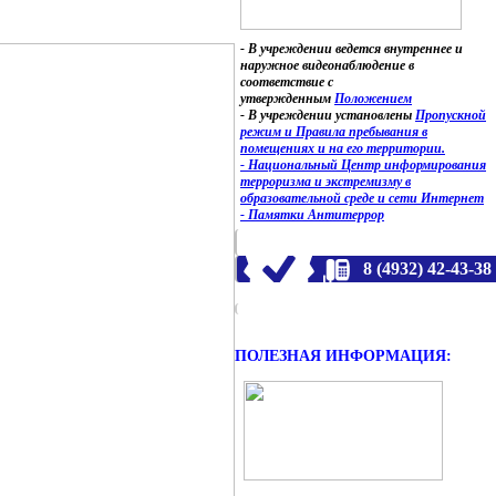
- В учреждении ведется внутреннее и
наружное видеонаблюдение в
соответствие с
утвержденным
Положением
- В учреждении установлены
Пропускной
режим и Правила пребывания в
помещениях и на его территории.
- Национальный Центр информирования
терроризма и экстремизму в
образовательной среде и сети Интернет
- Памятки Антитеррор
8 (4932) 42-43-38
ПОЛЕЗНАЯ ИНФОРМАЦИЯ: