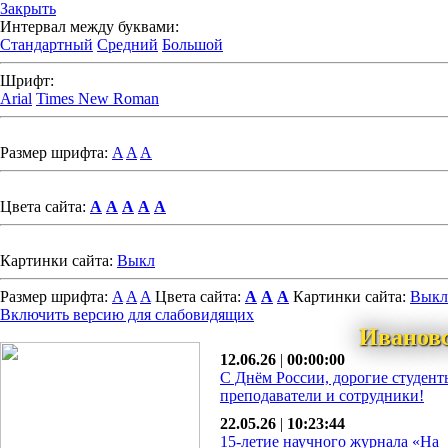
Закрыть
Интервал между буквами:
Стандартный
Средний
Большой
Шрифт:
Arial
Times New Roman
Размер шрифта:
A
A
A
Цвета сайта:
A
A
A
A
A
Картинки сайта:
Выкл
Размер шрифта:
A
A
A
Цвета сайта:
A
A
A
Картинки сайта:
Выкл
Включить версию для слабовидящих
Иванов
12.06.26
|
00:00:00
С Днём России, дорогие студент
преподаватели и сотрудники!
22.05.26
|
10:23:44
15-летие научного журнала «На