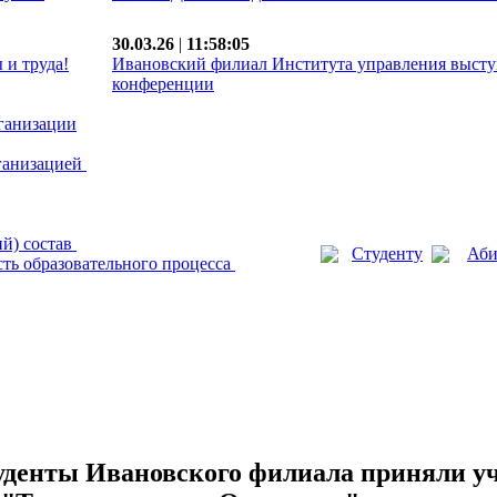
30.03.26
|
11:58:05
 и труда!
Ивановский филиал Института управления высту
конференции
рганизации
рганизацией
ий) состав
Студенту
Аби
ть образовательного процесса
туденты Ивановского филиала приняли уч