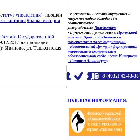
- В учреждении ведется внутреннее и
ститут управления"
прошли
наружное видеонаблюдение в
ест_история
#наша_история
соответствие с
утвержденным
Положением
- В учреждении установлены
Пропускной
йствии Государственной
режим и Правила пребывания в
помещениях и на его территории.
9.12.2017 на площадке
- Национальный Центр информирования
. Иваново, ул. Ташкентская,
терроризма и экстремизму в
образовательной среде и сети Интернет
- Памятки Антитеррор
8 (4932) 42-43-38
ПОЛЕЗНАЯ ИНФОРМАЦИЯ: