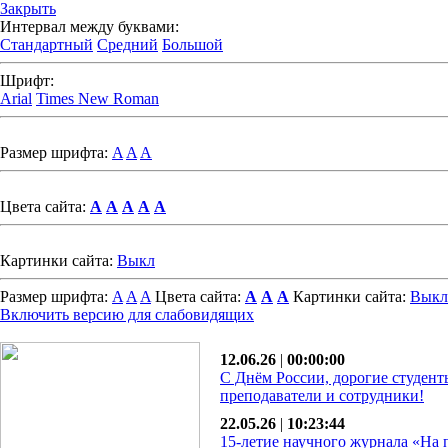
Закрыть
Интервал между буквами:
Стандартный
Средний
Большой
Шрифт:
Arial
Times New Roman
Размер шрифта:
A
A
A
Цвета сайта:
A
A
A
A
A
Картинки сайта:
Выкл
Размер шрифта:
A
A
A
Цвета сайта:
A
A
A
Картинки сайта:
Выкл
Включить версию для слабовидящих
12.06.26
|
00:00:00
С Днём России, дорогие студент
преподаватели и сотрудники!
22.05.26
|
10:23:44
15-летие научного журнала «На 