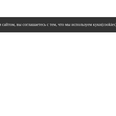
сайтом, вы соглашаетесь с тем, что мы используем куки(cookies
cookies и другие сервисы сбора технических данных его Посети
Политика конфиденциальности персональных данных
Согласие на обработку персональных данных
1995 - 2026 гг. Ивановский филиал ЧОУ ВО "Институт управлен