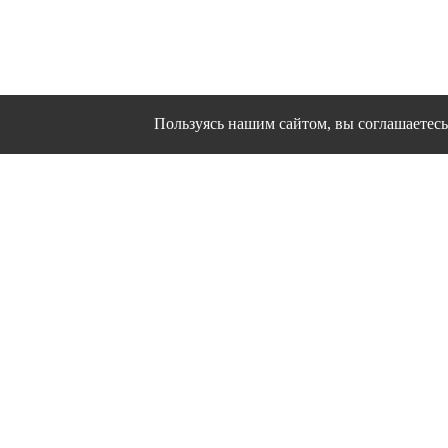
Пользуясь нашим сайтом, вы соглашаетесь 
Сайт использует файлы cookies и другие сервисы
Политика конфиден
Согласие на об
© 1995 - 2026 гг. Ивановс
Работ