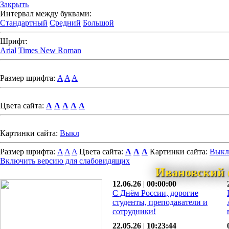
Закрыть
Интервал между буквами:
Стандартный
Средний
Большой
Шрифт:
Arial
Times New Roman
Размер шрифта:
A
A
A
Цвета сайта:
A
A
A
A
A
Картинки сайта:
Выкл
Размер шрифта:
A
A
A
Цвета сайта:
A
A
A
Картинки сайта:
Выкл
Включить версию для слабовидящих
Ивановский 
12.06.26
|
00:00:00
С Днём России, дорогие
студенты, преподаватели и
сотрудники!
22.05.26
|
10:23:44