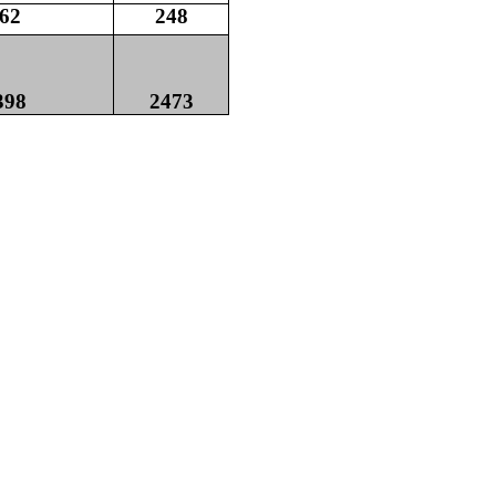
62
248
398
2473