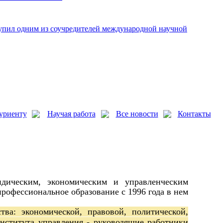
упил одним из соучредителей международной научной
уриенту
Научая работа
Все новости
Контакты
дическим, экономическим и управленческим
рофессиональное образование с 1996 года в нем
ва: экономической, правовой, политической,
нститута управления - руководящие работники