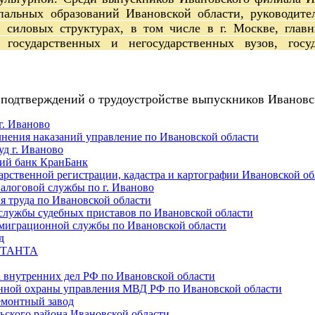
пальных образований Ивановской области, руководите
 силовых структурах, в том числе в г. Москве, главн
х государственных и негосударственных вузов, гос
одтверждений о трудоустройстве выпускников Ивановс
г. Иваново
лнения наказаний управление по Ивановской области
д г. Иваново
ий банк КранБанк
арственной регистрации, кадастра и картографии Ивановской об
алоговой службы по г. Иваново
я труда по Ивановской области
службы судебных приставов по Ивановской области
миграционной службы по Ивановской области
д
СТАНТА
 внутренних дел РФ по Ивановской области
нной охраны управления МВД РФ по Ивановской области
монтный завод
ского района Ивановской области