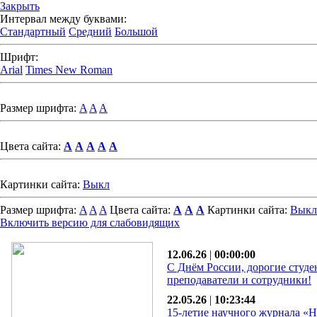
Закрыть
Интервал между буквами:
Стандартный
Средний
Большой
Шрифт:
Arial
Times New Roman
Размер шрифта:
A
A
A
Цвета сайта:
A
A
A
A
A
Картинки сайта:
Выкл
Размер шрифта:
A
A
A
Цвета сайта:
A
A
A
Картинки сайта:
Выкл
Включить версию для слабовидящих
12.06.26
|
00:00:00
С Днём России, дорогие студе
преподаватели и сотрудники!
22.05.26
|
10:23:44
15-летие научного журнала «Н