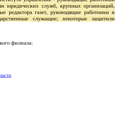
ли юридических служб, крупных организаций,
ые редактора газет, руководящие работники и
ударственные служащие; некоторые защитили
кого филиала:
ласти