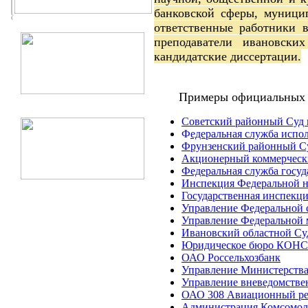
банковской сферы, муници
ответственные работники в
преподаватели ивановски
кандидатские диссертации.
Примеры официальных п
Советский районный Суд 
Ф
едеральная служба испо
Фрунзенский районный Су
Акционерный коммерческ
Федеральная служба госуд
Инспекция Федеральной н
Государственная инспекци
Управление Федеральной 
Управление Федеральной 
Ивановский областной Су
Юридическое бюро КОН
ОАО Россельхозбанк
Управление Министерства
Управление вневедомстве
ОАО 308 Авиационный ре
Администрация Комсомоль