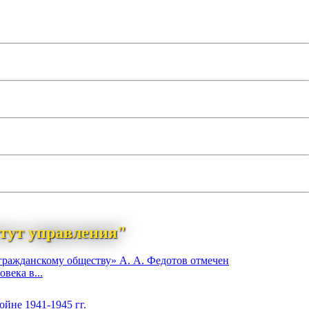
тут управления"
гражданскому обществу» А. А. Федотов отмечен
века в...
йне 1941-1945 гг.