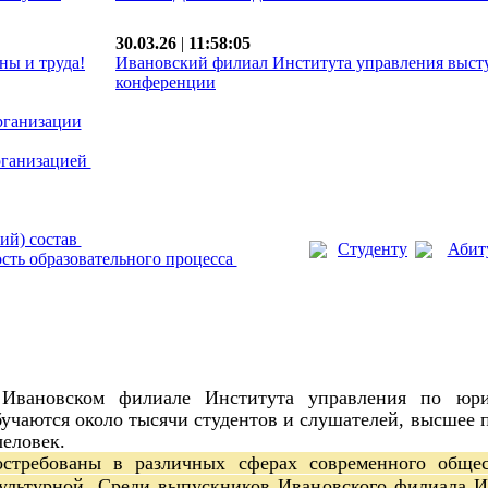
30.03.26
|
11:58:05
ны и труда!
Ивановский филиал Института управления выст
конференции
рганизации
рганизацией
ий) состав
Студенту
Абит
сть образовательного процесса
 Ивановском филиале Института управления по юри
учаются около тысячи студентов и слушателей, высшее п
человек.
требованы в различных сферах современного общест
ультурной. Среди выпускников Ивановского филиала И