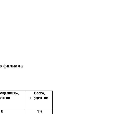
го филиала
уденция»,
Всего,
дентов
студентов
19
19