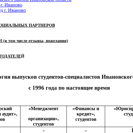
г. Иваново
д г. Иваново
СОЦИАЛЬНЫХ ПАРТНЕРОВ
том числе отзывы, пожелания)
ТОДАТЕЛЕ
Й
гия выпусков студентов-специалистов Ивановско
с 1996 года по настоящее время
рский
«Менеджмент
«Финансы и
«Юриспр
 аудит»,
кредит»,
сту
организации»,
тов
студентов
студентов
-
-