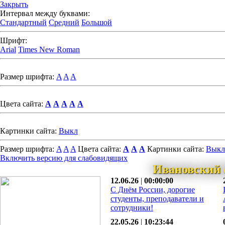
Закрыть
Интервал между буквами:
Стандартный
Средний
Большой
Шрифт:
Arial
Times New Roman
Размер шрифта:
A
A
A
Цвета сайта:
A
A
A
A
A
Картинки сайта:
Выкл
Размер шрифта:
A
A
A
Цвета сайта:
A
A
A
Картинки сайта:
Выкл
Включить версию для слабовидящих
Ивановский 
12.06.26
|
00:00:00
С Днём России, дорогие
студенты, преподаватели и
сотрудники!
22.05.26
|
10:23:44