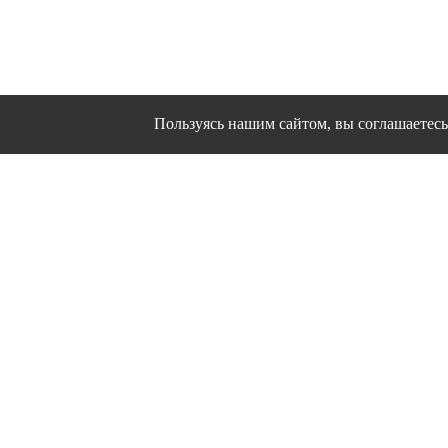
Пользуясь нашим сайтом, вы соглашаетесь 
Сайт использует файлы cookies и другие сервисы
Политика конфиден
Согласие на об
© 1995 - 2026 гг. Ивановс
Работ