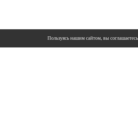
Пользуясь нашим сайтом, вы соглашаетесь 
Сайт использует файлы cookies и другие сервисы
Политика конфиден
Согласие на об
© 1995 - 2026 гг. Ивановс
Работ