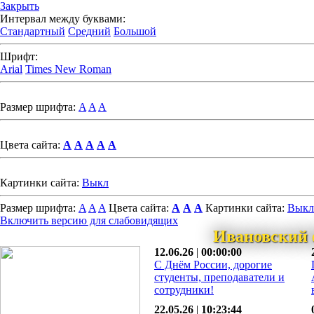
Закрыть
Интервал между буквами:
Стандартный
Средний
Большой
Шрифт:
Arial
Times New Roman
Размер шрифта:
A
A
A
Цвета сайта:
A
A
A
A
A
Картинки сайта:
Выкл
Размер шрифта:
A
A
A
Цвета сайта:
A
A
A
Картинки сайта:
Выкл
Включить версию для слабовидящих
Ивановский 
12.06.26
|
00:00:00
С Днём России, дорогие
студенты, преподаватели и
сотрудники!
22.05.26
|
10:23:44