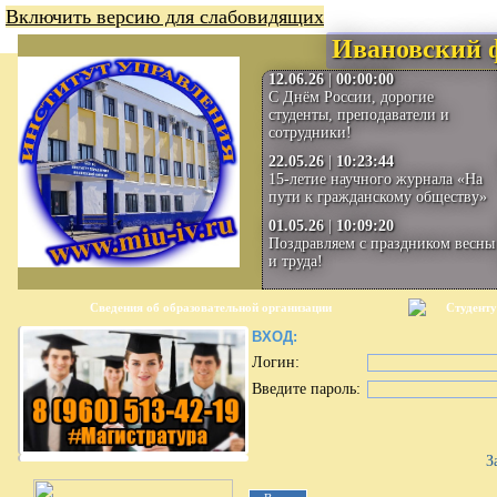
Включить версию для слабовидящих
Ивановский 
12.06.26
|
00:00:00
С Днём России, дорогие
студенты, преподаватели и
сотрудники!
22.05.26
|
10:23:44
15-летие научного журнала «На
пути к гражданскому обществу»
01.05.26
|
10:09:20
Поздравляем с праздником весны
и труда!
Сведения об образовательной организации
Студенту
ВХОД:
Логин:
Введите пароль:
З