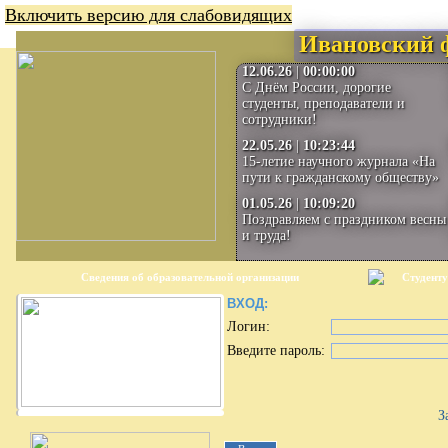
Включить версию для слабовидящих
Ивановский 
12.06.26
|
00:00:00
С Днём России, дорогие
студенты, преподаватели и
сотрудники!
22.05.26
|
10:23:44
15-летие научного журнала «На
пути к гражданскому обществу»
01.05.26
|
10:09:20
Поздравляем с праздником весны
и труда!
Сведения об образовательной организации
Студенту
ВХОД:
Логин:
Введите пароль:
З