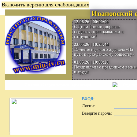
Включить версию для слабовидящих
Ивановский 
12.06.26
|
00:00:00
С Днём России, дорогие
студенты, преподаватели и
сотрудники!
22.05.26
|
10:23:44
15-летие научного журнала «На
пути к гражданскому обществу»
01.05.26
|
10:09:20
Поздравляем с праздником весны
и труда!
Сведения об образовательной организации
Студенту
ВХОД:
Логин:
Введите пароль: