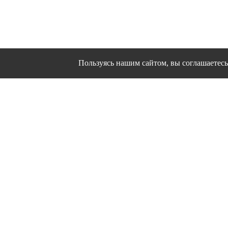
Пользуясь нашим сайтом, вы соглашаетесь 
Сайт использует файлы cookies и другие сервисы
Политика конфиден
Согласие на об
© 1995 - 2026 гг. Ивановс
Работ