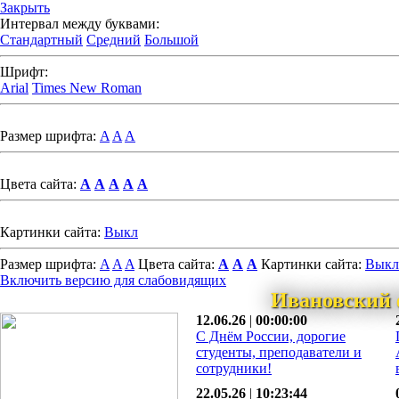
Закрыть
Интервал между буквами:
Стандартный
Средний
Большой
Шрифт:
Arial
Times New Roman
Размер шрифта:
A
A
A
Цвета сайта:
A
A
A
A
A
Картинки сайта:
Выкл
Размер шрифта:
A
A
A
Цвета сайта:
A
A
A
Картинки сайта:
Выкл
Включить версию для слабовидящих
Ивановский 
12.06.26
|
00:00:00
С Днём России, дорогие
студенты, преподаватели и
сотрудники!
22.05.26
|
10:23:44