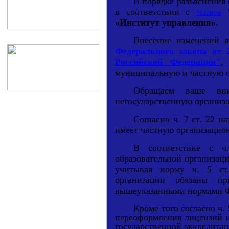
В порядке разъяснения
в соответствии с
Уставом
«Институт управления».
Внесение изменений в
Федерального закона от 2
Российской Федерации"
,
муниципальную и частную о
Обращаем ваше вни
негосударственную организ
Согласно ч. 7 ст. 22 н
имеет частную организацио
В соответствие с ч.
образовательной организац
учитывая норму ч. 5 ст.
организации обязаны п
вышеуказанными нормами Ф
Кроме того согласно ч.
переоформления лицензий н
государственной аккредита