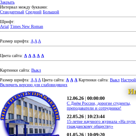
Закрыть
Интервал между буквами:
Стандартный
Средний
Большой
Шрифт:
Arial
Times New Roman
Размер шрифта:
A
A
A
Цвета сайта:
A
A
A
A
A
Картинки сайта:
Выкл
Размер шрифта:
A
A
A
Цвета сайта:
A
A
A
Картинки сайта:
Выкл
Настро
Включить версию для слабовидящих
Ив
12.06.26
|
00:00:00
С Днём России, дорогие студенты,
преподаватели и сотрудники!
22.05.26
|
10:23:44
15-летие научного журнала «На пути
гражданскому обществу»
01.05.26
|
10:09:20