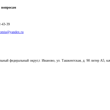
 вопросам
2-43-39
vomiu@yandex.ru
ьный федеральный округ,г. Иваново, ул. Ташкентская, д. 90 литер А5, к