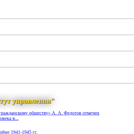
тут управления"
гражданскому обществу» А. А. Федотов отмечен
века в...
йне 1941-1945 гг.