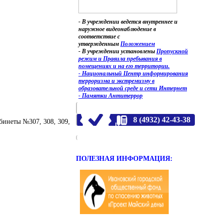
- В учреждении ведется внутреннее и
наружное видеонаблюдение в
соответствие с
утвержденным
Положением
- В учреждении установлены
Пропускной
режим и Правила пребывания в
помещениях и на его территории.
- Национальный Центр информирования
терроризма и экстремизму в
образовательной среде и сети Интернет
- Памятки Антитеррор
8 (4932) 42-43-38
абинеты №307, 308, 309,
ПОЛЕЗНАЯ ИНФОРМАЦИЯ: