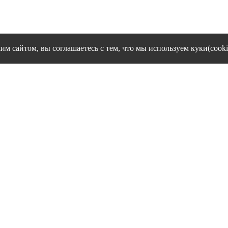
им сайтом, вы соглашаетесь с тем, что мы используем куки(cooki
cookies и другие сервисы сбора технических данных его Посетит
Политика конфиденциальности персональных данных
Согласие на обработку персональных данных
1995 - 2026 гг. Ивановский филиал ЧОУ ВО "Институт управлен