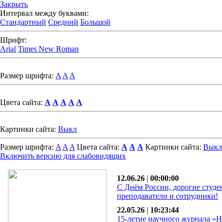
Закрыть
Интервал между буквами:
Стандартный
Средний
Большой
Шрифт:
Arial
Times New Roman
Размер шрифта:
A
A
A
Цвета сайта:
A
A
A
A
A
Картинки сайта:
Выкл
Размер шрифта:
A
A
A
Цвета сайта:
A
A
A
Картинки сайта:
Выкл
Включить версию для слабовидящих
12.06.26
|
00:00:00
С Днём России, дорогие студе
преподаватели и сотрудники!
22.05.26
|
10:23:44
15-летие научного журнала «Н