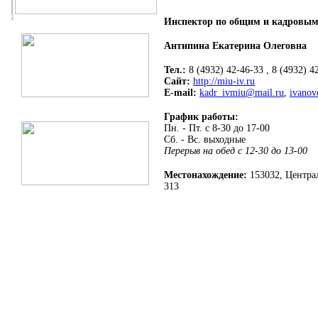
Инспектор по общим и кадровым
Антипина Екатерина Олеговна
Тел.:
8 (4932) 42-46-33 , 8 (4932) 4
Сайт:
http://miu-iv.ru
E-mail:
kadr_ivmiu@mail.ru
,
ivano
График работы:
Пн. - Пт. с 8-30 до 17-00
Сб. - Вс. выходные
Перерыв на обед с 12-30 до 13-00
Местонахождение:
153032, Централ
313