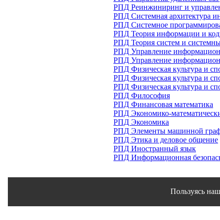
РПД Реинжиниринг и управлен
РПД Системная архитектура и
РПД Системное программиров
РПД Теория информации и код
РПД Теория систем и системны
РПД Управление информацион
РПД Управление информацио
РПД Физическая культура и сп
РПД Физическая культура и сп
РПД Физическая культура и сп
РПД Философия
РПД Финансовая математика
РПД Экономико-математически
РПД Экономика
РПД Элементы машинной гра
РПД Этика и деловое общение
РПД Иностранный язык
РПД Информационная безопас
Пользуясь наш