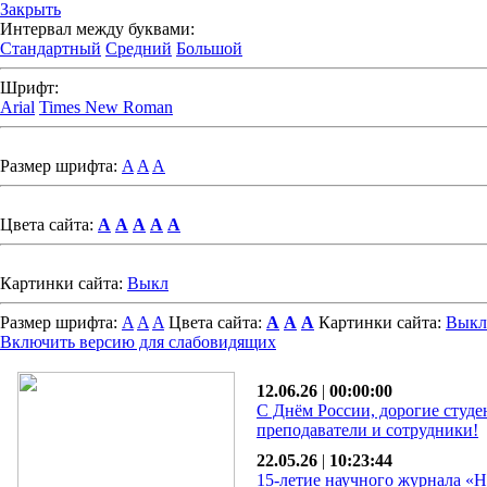
Закрыть
Интервал между буквами:
Стандартный
Средний
Большой
Шрифт:
Arial
Times New Roman
Размер шрифта:
A
A
A
Цвета сайта:
A
A
A
A
A
Картинки сайта:
Выкл
Размер шрифта:
A
A
A
Цвета сайта:
A
A
A
Картинки сайта:
Выкл
Включить версию для слабовидящих
12.06.26
|
00:00:00
С Днём России, дорогие студе
преподаватели и сотрудники!
22.05.26
|
10:23:44
15-летие научного журнала «Н