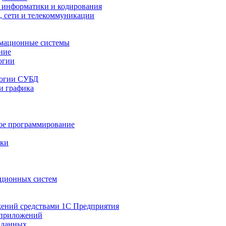
 информатики и кодирования
 сети и телекоммуникации
мационные системы
ние
огии
логии СУБД
и графика
ое программирование
ики
ционных систем
жений средствами 1С Предприятия
 приложений
 данных