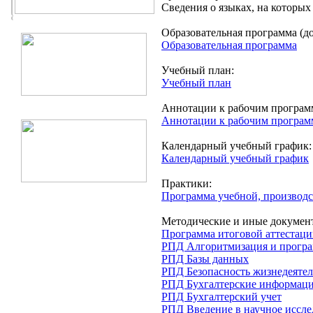
Сведения о языках, на которых
Образовательная программа (д
Образовательная программа
Учебный план:
Учебный план
Аннотации к рабочим програм
Аннотации к рабочим програ
Календарный учебный график:
Календарный учебный график
Практики:
Программа учебной, производ
Методические и иные докумен
Программа итоговой аттестац
РПД Алгоритмизация и прогр
РПД Базы данных
РПД Безопасность жизнедеяте
РПД Бухгалтерские информац
РПД Бухгалтерский учет
РПД Введение в научное иссле