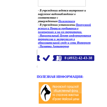
- В учреждении ведется внутреннее и
наружное видеонаблюдение в
соответствие с
утвержденным
Положением
- В учреждении установлены
Пропускной
режим и Правила пребывания в
помещениях и на его территории.
- Национальный Центр информирования
терроризма и экстремизму в
образовательной среде и сети Интернет
- Памятки Антитеррор
8 (4932) 42-43-38
ПОЛЕЗНАЯ ИНФОРМАЦИЯ: