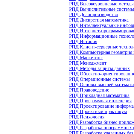
РПД Высокоуровневые методы
РПД Вычислительные системы,
РПД Делопроизводство
РПД Дискретная математика
РПД Интеллектуальные инфор
РПД Интернет-программирова
РПД Информационные технол
РПД История
РПД Клиент-серверные техно
РПД Компьютерная геометрия 
РПД Маркетинг
РПД Менеджмент
РПД Методы защиты данных
РПД Объектно-ориентированн
РПД Операционные системы
РПД Основы высшей математ
РПД Правоведение
РПД Прикладная математика
РПД Программная инженерия
РПД Проектирование информа
РПД Проектный практикум
РПД Психология
РПД Разработка бизнес-прило
РПД Разработка программных
РПД Разработка удаленных баз