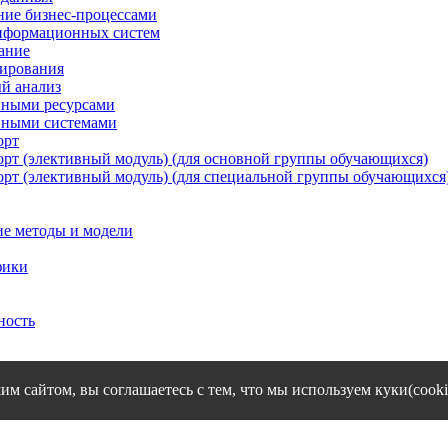
ие бизнес-процессами
нформационных систем
ание
ирования
й анализ
ными ресурсами
нными системами
орт
орт (элективный модуль) (для основной группы обучающихся)
орт (элективный модуль) (для специальной группы обучающихся
е методы и модели
фики
ность
им сайтом, вы соглашаетесь с тем, что мы используем куки(cooki