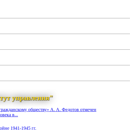
тут управления"
гражданскому обществу» А. А. Федотов отмечен
века в...
йне 1941-1945 гг.