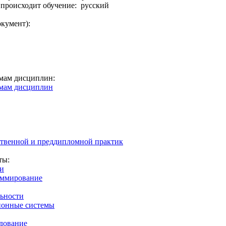
 происходит обучение: русский
окумент):
мам дисциплин:
ммам дисциплин
ственной и преддипломной практик
ты:
ии
аммирование
льности
ионные системы
дование