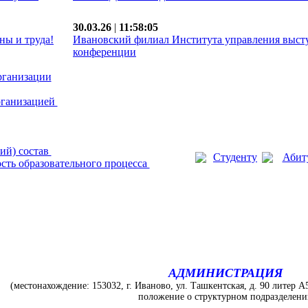
30.03.26
|
11:58:05
ны и труда!
Ивановский филиал Института управления выст
конференции
рганизации
рганизацией
ий) состав
Студенту
Абит
сть образовательного процесса
АДМИНИСТРАЦИЯ
(местонахождение: 153032, г. Иваново, ул. Ташкентская, д. 90 литер А
положение о структурном подразделен