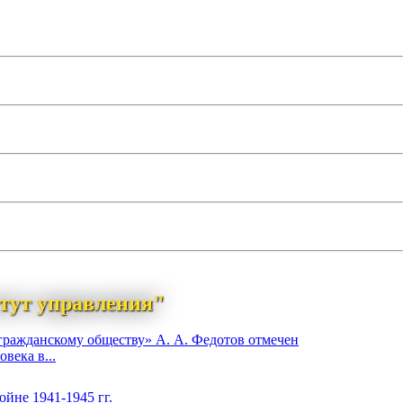
тут управления"
гражданскому обществу» А. А. Федотов отмечен
века в...
йне 1941-1945 гг.