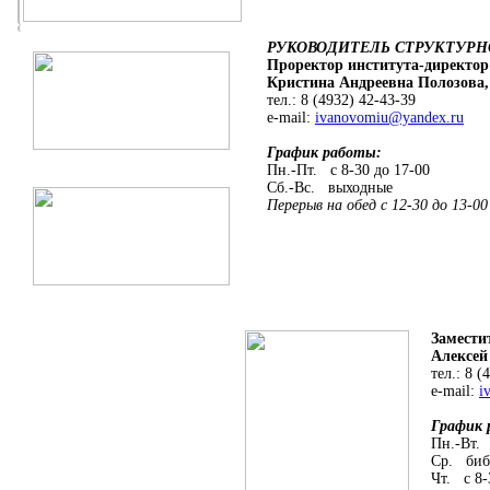
РУКОВОДИТЕЛЬ СТРУКТУРН
Проректор института-директор
Кристина Андреевна Полозова, к
тел.: 8 (4932) 42-43-39
e-mail:
ivanovomiu@yandex.ru
График работы:
Пн.-Пт. с 8-30 до 17-00
Сб.-Вс. выходные
Перерыв на обед с 12-30 до 13-00
Заместител
Алексей Ал
тел.: 8 (4
e-mail:
i
График р
Пн.-Вт. с 
Ср. библи
Чт. с 8-3