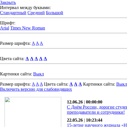
Закрыть
Интервал между буквами:
Стандартный
Средний
Большой
Шрифт:
Arial
Times New Roman
Размер шрифта:
A
A
A
Цвета сайта:
A
A
A
A
A
Картинки сайта:
Выкл
Размер шрифта:
A
A
A
Цвета сайта:
A
A
A
Картинки сайта:
Выкл
Включить версию для слабовидящих
12.06.26
|
00:00:00
С Днём России, дорогие студе
преподаватели и сотрудники!
22.05.26
|
10:23:44
15-летие научного журнала «Н