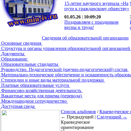
15-летие научного журнала «На
пути к гражданскому обществу»
01.05.26
|
10:09:20
Поздравляем с праздником
весны и труда!
Сведения об образовательной организации
Основные сведения
Структура и органы управления образовательной организацие
Документы
Образование
Образовательные стандарты
Руководство. Педагогический (научно-педагогический) состав
Материально-техническое обеспечение и оснащенность образов
Стипендии и иные виды материальной поддержки
Платные образовательные услуги
Финансово-хозяйственная деятельность
Вакантные места для приема (перевода)
Международное сотрудничество
Доступная среда
Список альбомов
/
Краеведческое
← Предыдущий |
Следующий →
Краеведческое
ориентирование