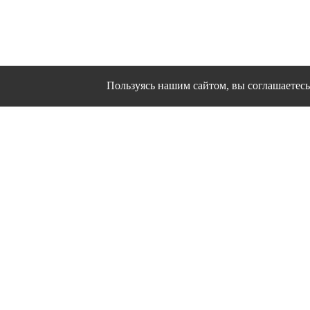
Пользуясь нашим сайтом, вы соглашаетесь 
Сайт использует файлы cookies и другие сервисы
Политика конфиден
Согласие на об
© 1995 - 2026 гг. Ивановс
Работ