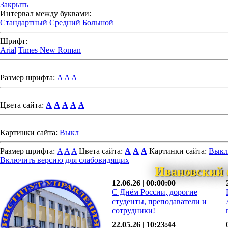
Закрыть
Интервал между буквами:
Стандартный
Средний
Большой
Шрифт:
Arial
Times New Roman
Размер шрифта:
A
A
A
Цвета сайта:
A
A
A
A
A
Картинки сайта:
Выкл
Размер шрифта:
A
A
A
Цвета сайта:
A
A
A
Картинки сайта:
Выкл
Включить версию для слабовидящих
Ивановский 
12.06.26
|
00:00:00
С Днём России, дорогие
студенты, преподаватели и
сотрудники!
22.05.26
|
10:23:44