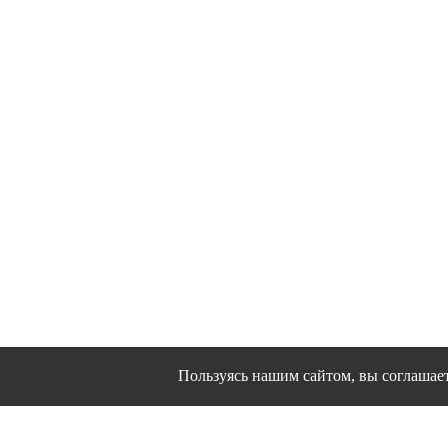
Сайт использует файлы cookies и другие серв
Пользуясь нашим сайтом, вы соглашаете
Политика конфи
Согласие на
© 1995 - 2026 гг. Иван
Работ