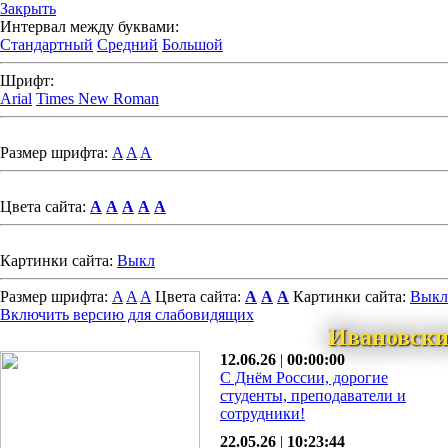
Закрыть
Интервал между буквами:
Стандартный
Средний
Большой
Шрифт:
Arial
Times New Roman
Размер шрифта:
A
A
A
Цвета сайта:
A
A
A
A
A
Картинки сайта:
Выкл
Размер шрифта:
A
A
A
Цвета сайта:
A
A
A
Картинки сайта:
Выкл
Включить версию для слабовидящих
Ивановски
12.06.26
|
00:00:00
С Днём России, дорогие
студенты, преподаватели и
сотрудники!
22.05.26
|
10:23:44