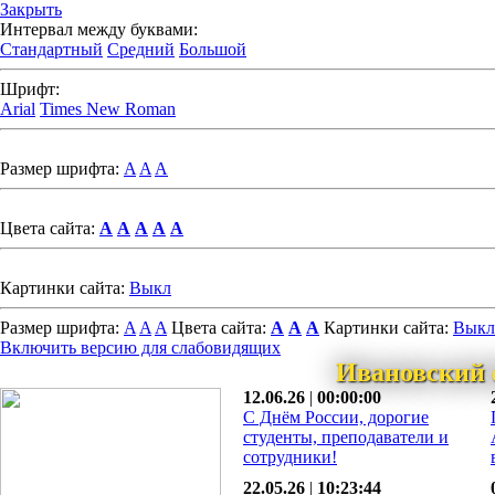
Закрыть
Интервал между буквами:
Стандартный
Средний
Большой
Шрифт:
Arial
Times New Roman
Размер шрифта:
A
A
A
Цвета сайта:
A
A
A
A
A
Картинки сайта:
Выкл
Размер шрифта:
A
A
A
Цвета сайта:
A
A
A
Картинки сайта:
Выкл
Включить версию для слабовидящих
Ивановский 
12.06.26
|
00:00:00
С Днём России, дорогие
студенты, преподаватели и
сотрудники!
22.05.26
|
10:23:44