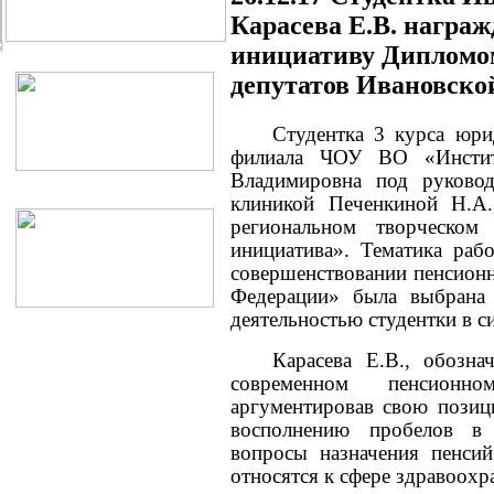
Карасева Е.В. награж
инициативу Дипломо
депутатов Ивановско
Студентка 3 курса юри
филиала ЧОУ ВО «Институ
Владимировна под руково
клиникой Печенкиной Н.А.
региональном творческом
инициатива». Тематика раб
совершенствовании пенсионн
Федерации» была выбрана 
деятельностью студентки в с
Карасева Е.В., обозна
современном пенсионном
аргументировав свою пози
восполнению пробелов в 
вопросы назначения пенси
относятся к сфере здравоохр