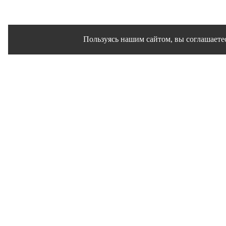
Пользуясь нашим сайтом, вы соглашаетес
Сайт использует файлы cookies и другие сервисы 
Политика конфиденц
Согласие на обр
© 1995 - 2026 гг. Ивановск
Работ