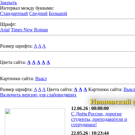
Закрыть
Интервал между буквами:
Стандартный
Средний
Большой
Шрифт:
Arial
Times New Roman
Размер шрифта:
A
A
A
Цвета сайта:
A
A
A
A
A
Картинки сайта:
Выкл
Размер шрифта:
A
A
A
Цвета сайта:
A
A
A
Картинки сайта:
Выкл
Включить версию для слабовидящих
Ивановский 
12.06.26
|
00:00:00
С Днём России, дорогие
студенты, преподаватели и
сотрудники!
22.05.26
|
10:23:44