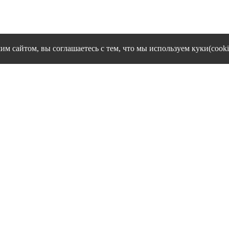
им сайтом, вы соглашаетесь с тем, что мы используем куки(cooki
cookies и другие сервисы сбора технических данных его Посетит
Политика конфиденциальности персональных данных
Согласие на обработку персональных данных
1995 - 2026 гг. Ивановский филиал ЧОУ ВО "Институт управлен