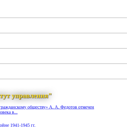
тут управления"
гражданскому обществу» А. А. Федотов отмечен
века в...
йне 1941-1945 гг.