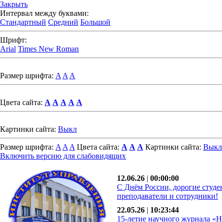
Закрыть
Интервал между буквами:
Стандартный
Средний
Большой
Шрифт:
Arial
Times New Roman
Размер шрифта:
A
A
A
Цвета сайта:
A
A
A
A
A
Картинки сайта:
Выкл
Размер шрифта:
A
A
A
Цвета сайта:
A
A
A
Картинки сайта:
Выкл
Включить версию для слабовидящих
12.06.26
|
00:00:00
С Днём России, дорогие студе
преподаватели и сотрудники!
22.05.26
|
10:23:44
15-летие научного журнала «Н