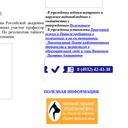
- В учреждении ведется внутреннее и
Е
наружное видеонаблюдение в
соответствие с
ия Российской академии
утвержденным
Положением
ринял участие профессор
- В учреждении установлены
Пропускной
 По результатам тайного
режим и Правила пребывания в
ознания.
помещениях и на его территории.
- Национальный Центр информирования
терроризма и экстремизму в
образовательной среде и сети Интернет
- Памятки Антитеррор
8 (4932) 42-43-38
ПОЛЕЗНАЯ ИНФОРМАЦИЯ: