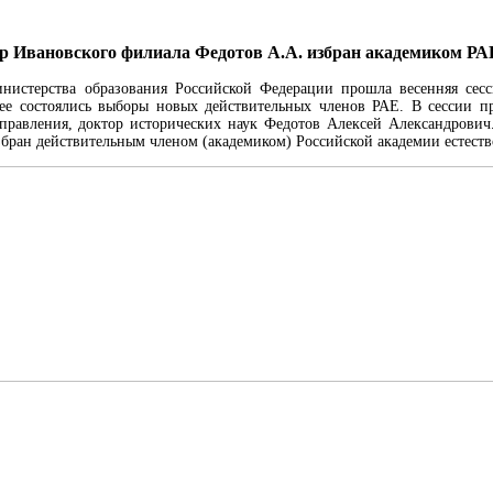
р Ивановского филиала Федотов А.А. избран академиком РА
нистерства образования Российской Федерации прошла весенняя сесс
нее состоялись выборы новых действительных членов РАЕ. В сессии п
правления, доктор исторических наук Федотов Алексей Александрович.
збран действительным членом (академиком) Российской академии естеств