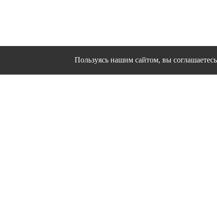
Пользуясь нашим сайтом, вы соглашаетесь 
Сайт использует файлы cookies и другие сервисы
Политика конфиден
Согласие на об
© 1995 - 2026 гг. Ивановс
Работ