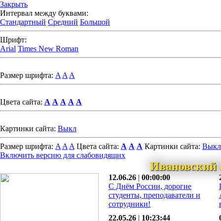
Закрыть
Интервал между буквами:
Стандартный
Средний
Большой
Шрифт:
Arial
Times New Roman
Размер шрифта:
A
A
A
Цвета сайта:
A
A
A
A
A
Картинки сайта:
Выкл
Размер шрифта:
A
A
A
Цвета сайта:
A
A
A
Картинки сайта:
Выкл
Включить версию для слабовидящих
Ивановский 
12.06.26
|
00:00:00
С Днём России, дорогие
студенты, преподаватели и
сотрудники!
22.05.26
|
10:23:44