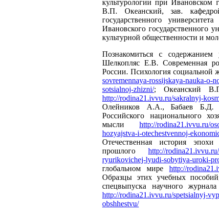
культурологии при Ивановском г
В.П. Океанский, зав. кафедро
государственного университета
Ивановского государственного ун
культурной общественности и мол
Познакомиться с содержанием
Шелкопляс Е.В. Современная ро
России. Психология социальной
sovremennaya-rossijskaya-nauka-o-no
sotsialnoj-zhizni/
; Океанский В.П
http://rodina21.ivvu.ru/sakralnyj-kos
Олейников А.А., Бабаев Б.Д.
Российского национального хоз
мысли
http://rodina21.ivvu.ru/o
hozyajstva-i-otechestvennoj-ekonomi
Отечественная история эпохи
прошлого
http://rodina21.ivvu.r
ryurikovichej-lyudi-sobytiya-uroki-pr
глобальном мире
http://rodina21.
Образцы этих учебных пособий
спецвыпуска научного журнала
http://rodina21.ivvu.ru/spetsialnyj-
obshhestvu/