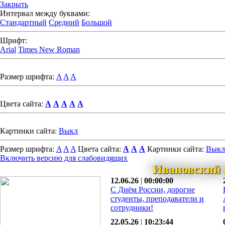
Закрыть
Интервал между буквами:
Стандартный
Средний
Большой
Шрифт:
Arial
Times New Roman
Размер шрифта:
A
A
A
Цвета сайта:
A
A
A
A
A
Картинки сайта:
Выкл
Размер шрифта:
A
A
A
Цвета сайта:
A
A
A
Картинки сайта:
Выкл
Включить версию для слабовидящих
Ивановский 
12.06.26
|
00:00:00
С Днём России, дорогие
студенты, преподаватели и
сотрудники!
22.05.26
|
10:23:44