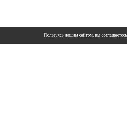
Пользуясь нашим сайтом, вы соглашаетесь 
Сайт использует файлы cookies и другие сервисы
Политика конфиден
Согласие на об
© 1995 - 2026 гг. Ивановс
Работ