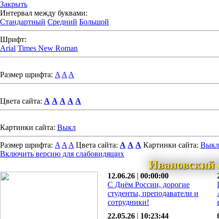
Закрыть
Интервал между буквами:
Стандартный
Средний
Большой
Шрифт:
Arial
Times New Roman
Размер шрифта:
A
A
A
Цвета сайта:
A
A
A
A
A
Картинки сайта:
Выкл
Размер шрифта:
A
A
A
Цвета сайта:
A
A
A
Картинки сайта:
Выкл
Включить версию для слабовидящих
Ивановский 
12.06.26
|
00:00:00
С Днём России, дорогие
студенты, преподаватели и
сотрудники!
22.05.26
|
10:23:44