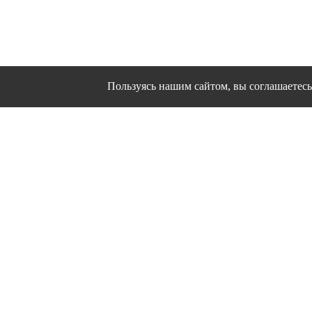
Пользуясь нашим сайтом, вы соглашаетесь 
Сайт использует файлы cookies и другие сервисы
Политика конфиден
Согласие на об
© 1995 - 2026 гг. Ивановс
Работ