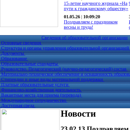
15-летие научного журнала «На
пути к гражданскому обществу»
01.05.26
|
10:09:20
Поздравляем с праздником
весны и труда!
Сведения об образовательной организации
Основные сведения
Структура и органы управления образовательной организацие
Документы
Образование
Образовательные стандарты
Руководство. Педагогический (научно-педагогический) состав
Материально-техническое обеспечение и оснащенность образов
Стипендии и иные виды материальной поддержки
Платные образовательные услуги
Финансово-хозяйственная деятельность
Вакантные места для приема (перевода)
Международное сотрудничество
Доступная среда
Новости
23.02.13
Поздравляем 