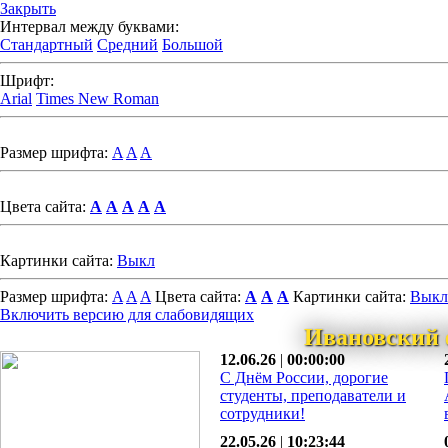
Закрыть
Интервал между буквами:
Стандартный
Средний
Большой
Шрифт:
Arial
Times New Roman
Размер шрифта:
A
A
A
Цвета сайта:
A
A
A
A
A
Картинки сайта:
Выкл
Размер шрифта:
A
A
A
Цвета сайта:
A
A
A
Картинки сайта:
Выкл
Включить версию для слабовидящих
Ивановский 
12.06.26
|
00:00:00
С Днём России, дорогие
студенты, преподаватели и
сотрудники!
22.05.26
|
10:23:44