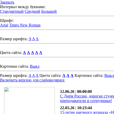
Закрыть
Интервал между буквами:
Стандартный
Средний
Большой
Шрифт:
Arial
Times New Roman
Размер шрифта:
A
A
A
Цвета сайта:
A
A
A
A
A
Картинки сайта:
Выкл
Размер шрифта:
A
A
A
Цвета сайта:
A
A
A
Картинки сайта:
Выкл
Включить версию для слабовидящих
12.06.26
|
00:00:00
С Днём России, дорогие студе
преподаватели и сотрудники!
22.05.26
|
10:23:44
15-летие научного журнала «Н