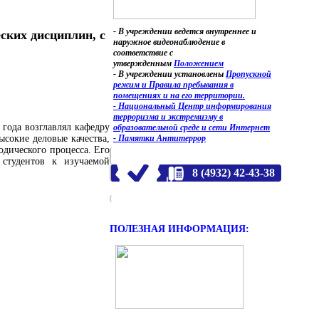
- В учреждении ведется внутреннее и
ских дисциплин
, с
наружное видеонаблюдение в
соответствие с
утвержденным
Положением
- В учреждении установлены
Пропускной
режим и Правила пребывания в
помещениях и на его территории.
- Национальный Центр информирования
терроризма и экстремизму в
года возглавлял кафедру
образовательной среде и сети Интернет
- Памятки Антитеррор
ысокие деловые качества,
дического процесса. Его
 студентов к изучаемой
8 (4932) 42-43-38
ПОЛЕЗНАЯ ИНФОРМАЦИЯ: