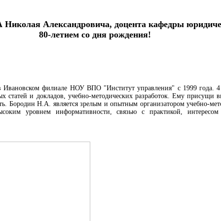
Николая Александровича, доцента кафедры юридиче
80-летием со дня рождения!
в Ивановском филиале НОУ ВПО "Институт управления" с 1999 года. 4 
ых статей и докладов, учебно-методических разработок. Ему присущи в
ь. Бородин Н.А. является зрелым и опытным организатором учебно-мето
ысоким уровнем информативности, связью с практикой, интересом