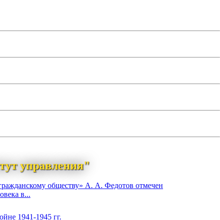
тут управления"
гражданскому обществу» А. А. Федотов отмечен
века в...
йне 1941-1945 гг.