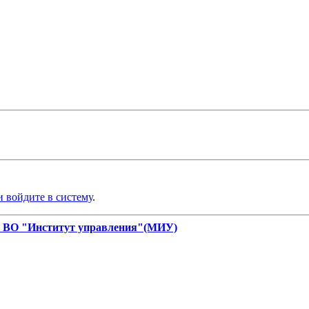
и войдите в систему
.
 ВО "Институт управления"(МИУ)