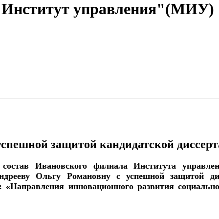
"Институт управления"(МИУ)
 успешной защитой кандидатской диссер
й состав Ивановского филиала Института управле
ндрееву Ольгу Романовну с успешной защитой дис
: «Направления инновационного развития социальн