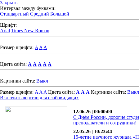
Закрыть
Интервал между буквами:
Стандартный
Средний
Большой
Шрифт:
Arial
Times New Roman
Размер шрифта:
A
A
A
Цвета сайта:
A
A
A
A
A
Картинки сайта:
Выкл
Размер шрифта:
A
A
A
Цвета сайта:
A
A
A
Картинки сайта:
Выкл
Включить версию для слабовидящих
12.06.26
|
00:00:00
С Днём России, дорогие студе
преподаватели и сотрудники!
22.05.26
|
10:23:44
15-летие научного журнала «Н