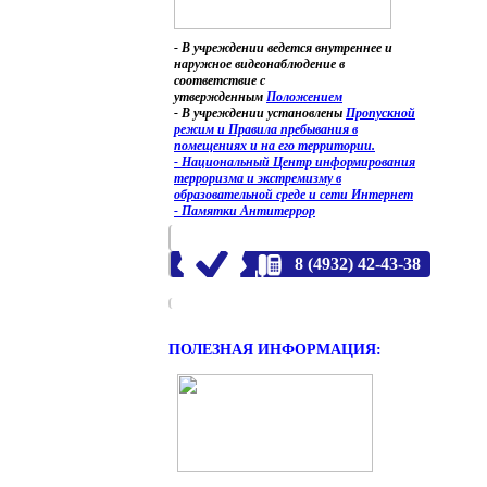
- В учреждении ведется внутреннее и
наружное видеонаблюдение в
соответствие с
утвержденным
Положением
- В учреждении установлены
Пропускной
режим и Правила пребывания в
помещениях и на его территории.
- Национальный Центр информирования
терроризма и экстремизму в
образовательной среде и сети Интернет
- Памятки Антитеррор
8 (4932) 42-43-38
ПОЛЕЗНАЯ ИНФОРМАЦИЯ: