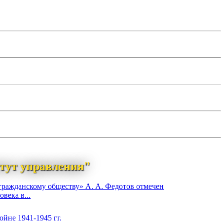
тут управления"
гражданскому обществу» А. А. Федотов отмечен
века в...
йне 1941-1945 гг.