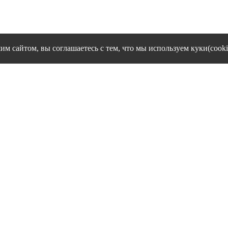
им сайтом, вы соглашаетесь с тем, что мы используем куки(cooki
cookies и другие сервисы сбора технических данных его Посетит
Политика конфиденциальности персональных данных
Согласие на обработку персональных данных
1995 - 2026 гг. Ивановский филиал ЧОУ ВО "Институт управлен