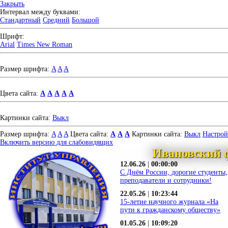
Закрыть
Интервал между буквами:
Стандартный
Средний
Большой
Шрифт:
Arial
Times New Roman
Размер шрифта:
A
A
A
Цвета сайта:
A
A
A
A
A
Картинки сайта:
Выкл
Размер шрифта:
A
A
A
Цвета сайта:
A
A
A
Картинки сайта:
Выкл
Настро
Включить версию для слабовидящих
Ивановский 
12.06.26
|
00:00:00
С Днём России, дорогие студенты,
преподаватели и сотрудники!
22.05.26
|
10:23:44
15-летие научного журнала «На
пути к гражданскому обществу»
01.05.26
|
10:09:20