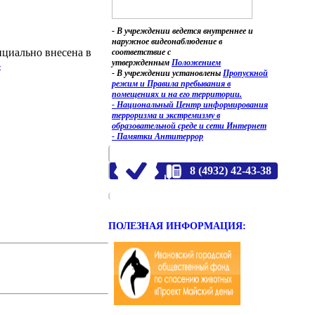
- В учреждении ведется внутреннее и
наружное видеонаблюдение в
циально внесена в
соответствие с
утвержденным
Положением
-
- В учреждении установлены
Пропускной
режим и Правила пребывания в
помещениях и на его территории.
- Национальный Центр информирования
терроризма и экстремизму в
образовательной среде и сети Интернет
- Памятки Антитеррор
8 (4932) 42-43-38
ПОЛЕЗНАЯ ИНФОРМАЦИЯ: