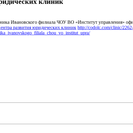
ридических клиник
ика Ивановского филиала ЧОУ ВО «Институт управления» офи
ентра развития юридических клиник
http://codolc.com/clinic/2262
ika_ivanovskogo_filiala_chou_vo_institut_upra/