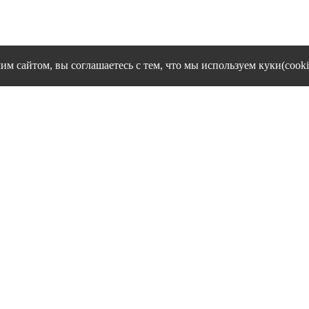
им сайтом, вы соглашаетесь с тем, что мы используем куки(cooki
cookies и другие сервисы сбора технических данных его Посетит
Политика конфиденциальности персональных данных
Согласие на обработку персональных данных
1995 - 2026 гг. Ивановский филиал ЧОУ ВО "Институт управлен