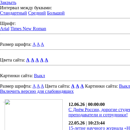
Закрыть
Интервал между буквами:
Стандартный
Средний
Большой
Шрифт:
Arial
Times New Roman
Размер шрифта:
A
A
A
Цвета сайта:
A
A
A
A
A
Картинки сайта:
Выкл
Размер шрифта:
A
A
A
Цвета сайта:
A
A
A
Картинки сайта:
Выкл
Включить версию для слабовидящих
12.06.26
|
00:00:00
С Днём России, дорогие студе
преподаватели и сотрудники!
22.05.26
|
10:23:44
15-летие научного журнала «Н