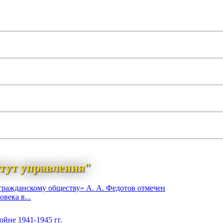
тут управления"
гражданскому обществу» А. А. Федотов отмечен
века в...
йне 1941-1945 гг.