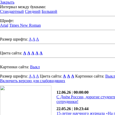
Закрыть
Интервал между буквами:
Стандартный
Средний
Большой
Шрифт:
Arial
Times New Roman
Размер шрифта:
A
A
A
Цвета сайта:
A
A
A
A
A
Картинки сайта:
Выкл
Размер шрифта:
A
A
A
Цвета сайта:
A
A
A
Картинки сайта:
Выкл
Включить версию для слабовидящих
12.06.26
|
00:00:00
С Днём России, дорогие студент
сотрудники!
22.05.26
|
10:23:44
15-летие научного журнала «На 