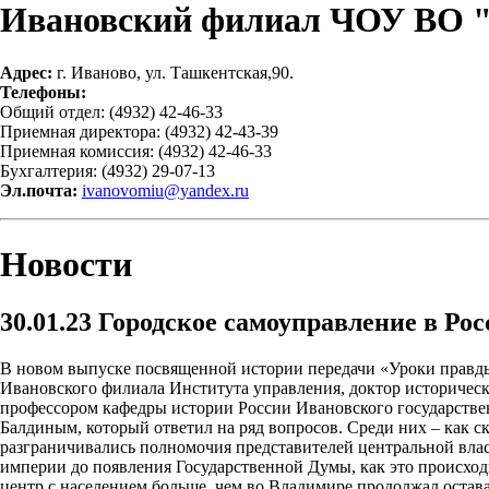
Ивановский филиал ЧОУ ВО 
Адрес:
г. Иваново, ул. Ташкентская,90.
Телефоны:
Общий отдел: (4932) 42-46-33
Приемная директора: (4932) 42-43-39
Приемная комиссия: (4932) 42-46-33
Бухгалтерия: (4932) 29-07-13
Эл.почта:
ivanovomiu@yandex.ru
Новости
30.01.23
Городское самоуправление в Ро
В новом выпуске посвященной истории передачи «Уроки правд
Ивановского филиала Института управления, доктор исторически
профессором кафедры истории России Ивановского государстве
Балдиным, который ответил на ряд вопросов. Среди них – как с
разграничивались полномочия представителей центральной власт
империи до появления Государственной Думы, как это происход
центр с населением больше, чем во Владимире продолжал остав