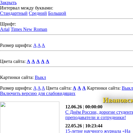
Закрыть
Интервал между буквами:
Стандартный
Средний
Большой
Шрифт:
Arial
Times New Roman
Размер шрифта:
A
A
A
Цвета сайта:
A
A
A
A
A
Картинки сайта:
Выкл
Размер шрифта:
A
A
A
Цвета сайта:
A
A
A
Картинки сайта:
Выкл
Включить версию для слабовидящих
Ивановс
12.06.26
|
00:00:00
С Днём России, дорогие студент
преподаватели и сотрудники!
22.05.26
|
10:23:44
15-летие научного журнала «На