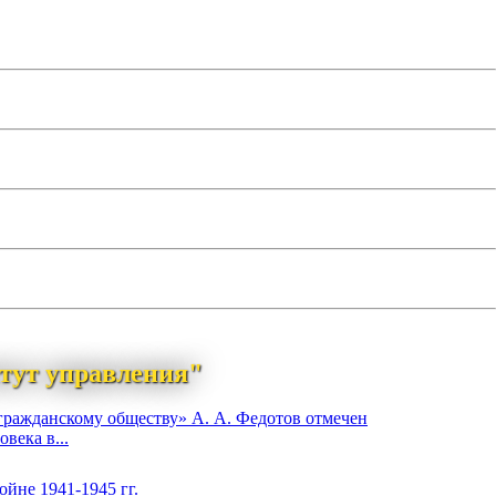
тут управления"
гражданскому обществу» А. А. Федотов отмечен
века в...
йне 1941-1945 гг.