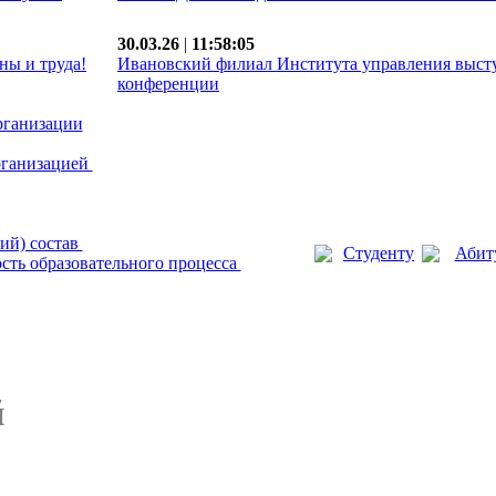
30.03.26
|
11:58:05
ны и труда!
Ивановский филиал Института управления выст
конференции
рганизации
рганизацией
ий) состав
Студенту
Абит
сть образовательного процесса
й