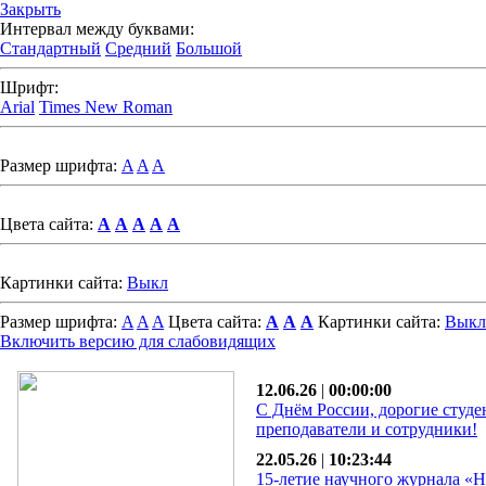
Закрыть
Интервал между буквами:
Стандартный
Средний
Большой
Шрифт:
Arial
Times New Roman
Размер шрифта:
A
A
A
Цвета сайта:
A
A
A
A
A
Картинки сайта:
Выкл
Размер шрифта:
A
A
A
Цвета сайта:
A
A
A
Картинки сайта:
Выкл
Включить версию для слабовидящих
12.06.26
|
00:00:00
С Днём России, дорогие студе
преподаватели и сотрудники!
22.05.26
|
10:23:44
15-летие научного журнала «Н